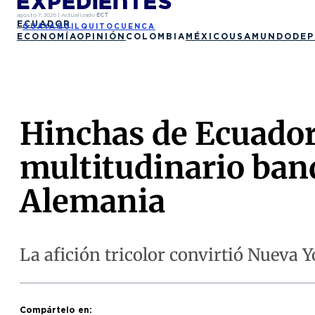
agosto 7, 2026
|
Actualizado
ECT
ECUADOR
GUAYAQUIL
QUITO
CUENCA
ECONOMÍA
OPINIÓN
COLOMBIA
MÉXICO
USA
MUNDO
DEP
Hinchas de Ecuador
multitudinario band
Alemania
La afición tricolor convirtió Nueva Y
Compártelo en: