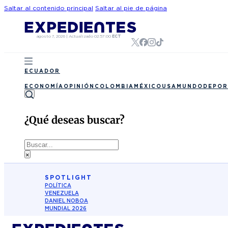
Saltar al contenido principal
Saltar al pie de página
agosto 7, 2026
|
Actualizado
02:57:00
ECT
ECUADOR
ECONOMÍA
OPINIÓN
COLOMBIA
MÉXICO
USA
MUNDO
DEPOR
¿Qué deseas buscar?
Buscar
×
SPOTLIGHT
POLÍTICA
VENEZUELA
DANIEL NOBOA
MUNDIAL 2026