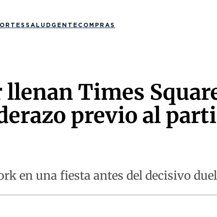
ORTES
SALUD
GENTE
COMPRAS
 llenan Times Squar
erazo previo al part
ork en una fiesta antes del decisivo du