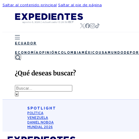
Saltar al contenido principal
Saltar al pie de página
agosto 6, 2026
|
Actualizado
13:26:50
ECT
ECUADOR
ECONOMÍA
OPINIÓN
COLOMBIA
MÉXICO
USA
MUNDO
DEPOR
¿Qué deseas buscar?
Buscar
×
SPOTLIGHT
POLÍTICA
VENEZUELA
DANIEL NOBOA
MUNDIAL 2026