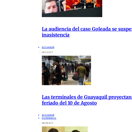
La audiencia del caso Goleada se susp
inasistencia
ECUADOR
08:15 ECT
Las terminales de Guayaquil proyectan 
feriado del 10 de Agosto
ECUADOR
GUAYAQUIL
08:09 ECT