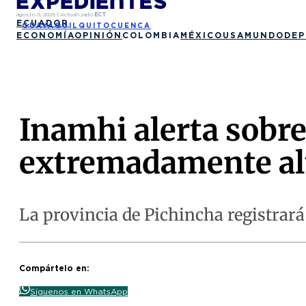
agosto 6, 2026
|
Actualizado
ECT
ECUADOR
GUAYAQUIL
QUITO
CUENCA
ECONOMÍA
OPINIÓN
COLOMBIA
MÉXICO
USA
MUNDO
DEP
Inamhi alerta sobre
extremadamente al
La provincia de Pichincha registrará 
Compártelo en:
Síguenos en WhatsApp