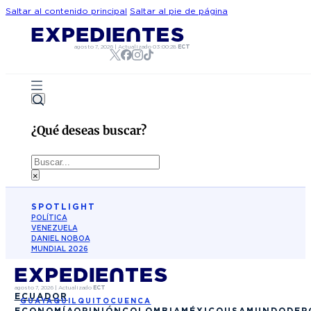
Saltar al contenido principal
Saltar al pie de página
agosto 7, 2026
|
Actualizado
03:00:28
ECT
¿Qué deseas buscar?
Buscar
×
SPOTLIGHT
POLÍTICA
VENEZUELA
DANIEL NOBOA
MUNDIAL 2026
agosto 7, 2026
|
Actualizado
ECT
ECUADOR
GUAYAQUIL
QUITO
CUENCA
ECONOMÍA
OPINIÓN
COLOMBIA
MÉXICO
USA
MUNDO
DEP