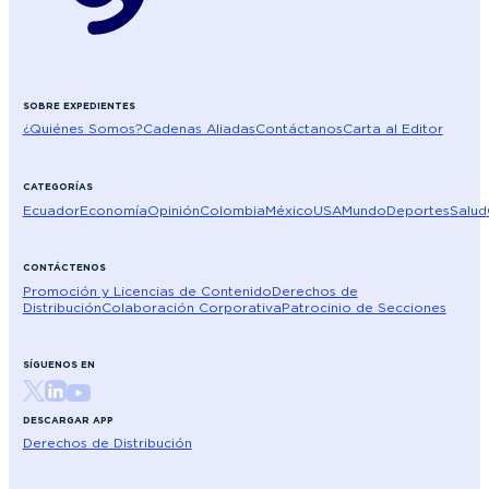
SOBRE EXPEDIENTES
¿Quiénes Somos?
Cadenas Aliadas
Contáctanos
Carta al Editor
CATEGORÍAS
Ecuador
Economía
Opinión
Colombia
México
USA
Mundo
Deportes
Salud
CONTÁCTENOS
Promoción y Licencias de Contenido
Derechos de
Distribución
Colaboración Corporativa
Patrocinio de Secciones
SÍGUENOS EN
DESCARGAR APP
Derechos de Distribución