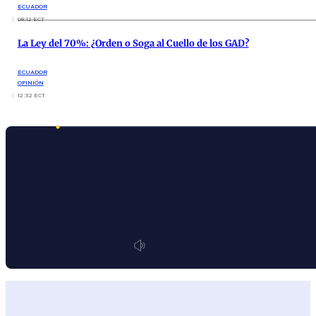
ECUADOR
09:12 ECT
La Ley del 70%: ¿Orden o Soga al Cuello de los GAD?
ECUADOR
OPINIÓN
12:32 ECT