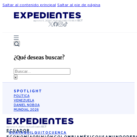
Saltar al contenido principal
Saltar al pie de página
agosto 9, 2026
|
Actualizado
15:48:11
ECT
¿Qué deseas buscar?
Buscar
×
SPOTLIGHT
POLÍTICA
VENEZUELA
DANIEL NOBOA
MUNDIAL 2026
agosto 9, 2026
|
Actualizado
ECT
ECUADOR
GUAYAQUIL
QUITO
CUENCA
ECONOMÍA
OPINIÓN
COLOMBIA
MÉXICO
USA
MUNDO
DEP