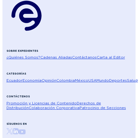
SOBRE EXPEDIENTES
¿Quiénes Somos?
Cadenas Aliadas
Contáctanos
Carta al Editor
CATEGORÍAS
Ecuador
Economía
Opinión
Colombia
México
USA
Mundo
Deportes
Salud
CONTÁCTENOS
Promoción y Licencias de Contenido
Derechos de
Distribución
Colaboración Corporativa
Patrocinio de Secciones
SÍGUENOS EN