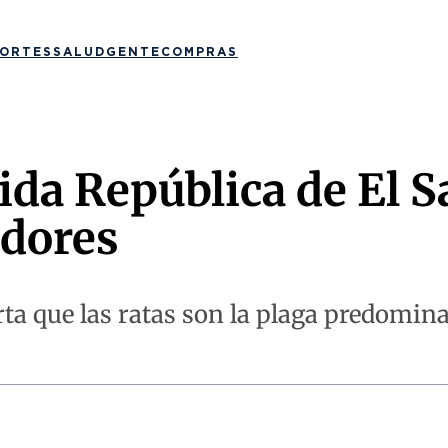
ORTES
SALUD
GENTE
COMPRAS
ida República de El S
edores
a que las ratas son la plaga predominan