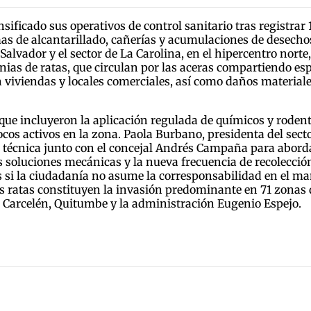
ficado sus operativos de control sanitario tras registrar 
mas de alcantarillado, cañerías y acumulaciones de desecho
alvador y el sector de La Carolina, en el hipercentro norte
nias de ratas, que circulan por las aceras compartiendo esp
iviendas y locales comerciales, así como daños materiales 
 que incluyeron la aplicación regulada de químicos y roden
ocos activos en la zona. Paola Burbano, presidenta del secto
ta técnica junto con el concejal Andrés Campaña para abor
las soluciones mecánicas y la nueva frecuencia de recolecc
s si la ciudadanía no asume la corresponsabilidad en el m
las ratas constituyen la invasión predominante en 71 zonas
o, Carcelén, Quitumbe y la administración Eugenio Espejo.