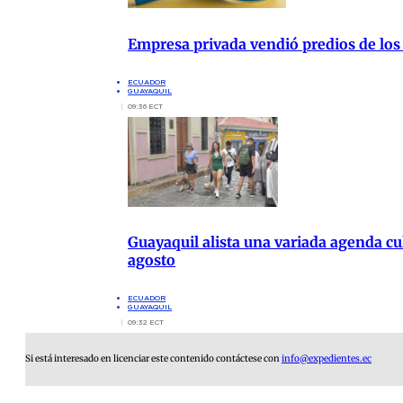
Empresa privada vendió predios de los
ECUADOR
GUAYAQUIL
09:36 ECT
Guayaquil alista una variada agenda cul
agosto
ECUADOR
GUAYAQUIL
09:32 ECT
Si está interesado en licenciar este contenido contáctese con
info@expedientes.ec