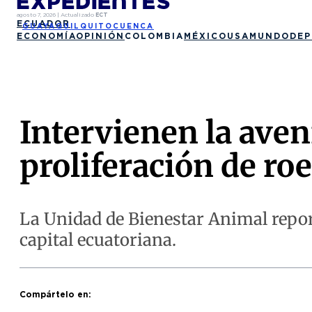
agosto 7, 2026
|
Actualizado
ECT
ECUADOR
GUAYAQUIL
QUITO
CUENCA
ECONOMÍA
OPINIÓN
COLOMBIA
MÉXICO
USA
MUNDO
DEP
Intervienen la aven
proliferación de ro
La Unidad de Bienestar Animal report
capital ecuatoriana.
Compártelo en: