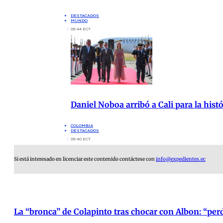
DESTACADOS
MUNDO
09:44 ECT
Daniel Noboa arribó a Cali para la hist
COLOMBIA
DESTACADOS
09:40 ECT
Si está interesado en licenciar este contenido contáctese con
info@expedientes.ec
La “bronca” de Colapinto tras chocar con Albon: “per