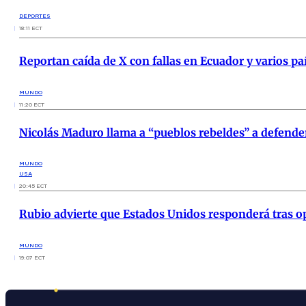
DEPORTES
18:11 ECT
Reportan caída de X con fallas en Ecuador y varios p
MUNDO
11:20 ECT
Nicolás Maduro llama a “pueblos rebeldes” a defender
MUNDO
USA
20:45 ECT
Rubio advierte que Estados Unidos responderá tras op
MUNDO
19:07 ECT