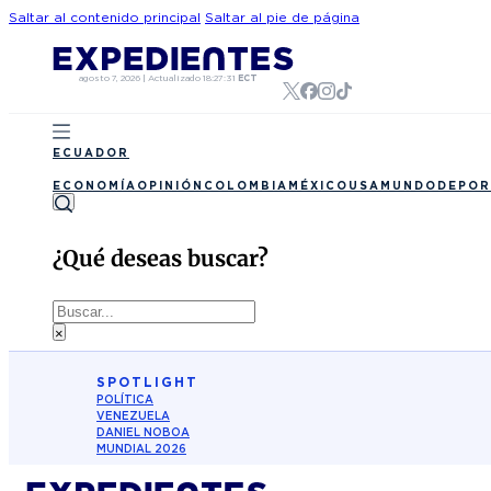
Saltar al contenido principal
Saltar al pie de página
agosto 7, 2026
|
Actualizado
18:27:31
ECT
ECUADOR
ECONOMÍA
OPINIÓN
COLOMBIA
MÉXICO
USA
MUNDO
DEPOR
¿Qué deseas buscar?
Buscar
×
SPOTLIGHT
POLÍTICA
VENEZUELA
DANIEL NOBOA
MUNDIAL 2026