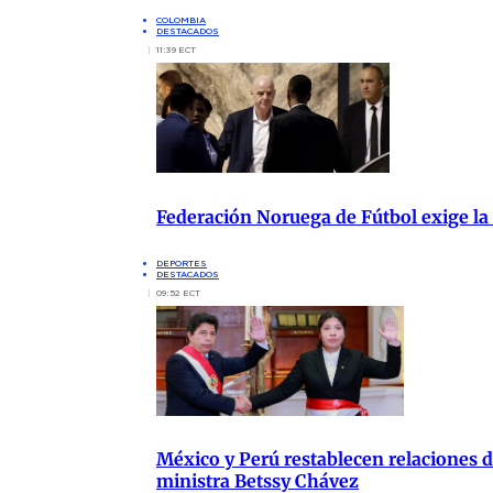
COLOMBIA
DESTACADOS
11:39 ECT
Federación Noruega de Fútbol exige la
DEPORTES
DESTACADOS
09:52 ECT
México y Perú restablecen relaciones di
ministra Betssy Chávez