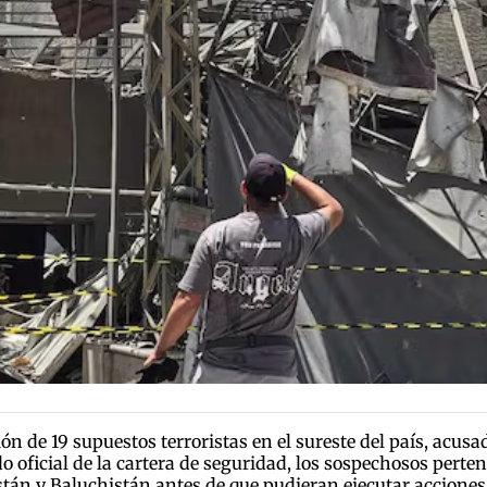
ón de 19 supuestos terroristas en el sureste del país, acusad
ficial de la cartera de seguridad, los sospechosos pertene
tán y Baluchistán antes de que pudieran ejecutar acciones d