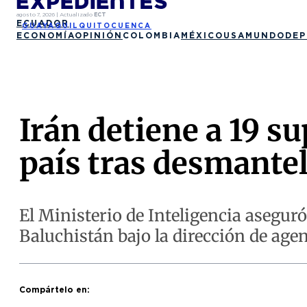
agosto 7, 2026
|
Actualizado
ECT
ECUADOR
GUAYAQUIL
QUITO
CUENCA
ECONOMÍA
OPINIÓN
COLOMBIA
MÉXICO
USA
MUNDO
DEP
Irán detiene a 19 su
país tras desmantel
El Ministerio de Inteligencia asegur
Baluchistán bajo la dirección de agen
Compártelo en: