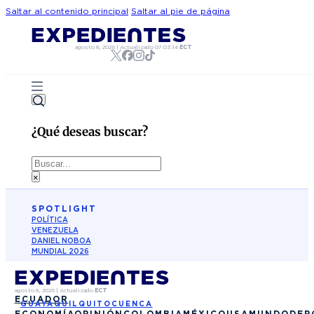
Saltar al contenido principal
Saltar al pie de página
agosto 8, 2026
|
Actualizado
07:03:14
ECT
¿Qué deseas buscar?
Buscar
×
SPOTLIGHT
POLÍTICA
VENEZUELA
DANIEL NOBOA
MUNDIAL 2026
agosto 8, 2026
|
Actualizado
ECT
ECUADOR
GUAYAQUIL
QUITO
CUENCA
ECONOMÍA
OPINIÓN
COLOMBIA
MÉXICO
USA
MUNDO
DEP