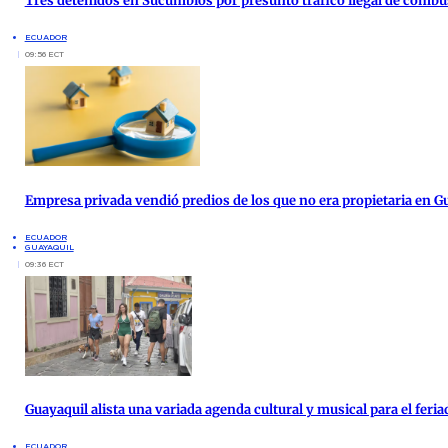
Tres detenidos en Sucumbíos por presunto tráfico ilegal de combu
ECUADOR
09:56 ECT
Empresa privada vendió predios de los que no era propietaria en G
ECUADOR
GUAYAQUIL
09:36 ECT
Guayaquil alista una variada agenda cultural y musical para el feria
ECUADOR