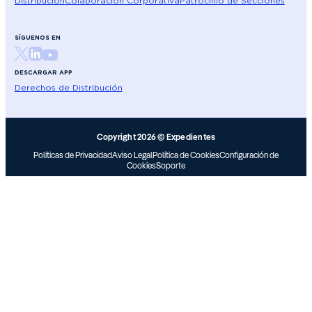
Distribución
Colaboración Corporativa
Patrocinio de Secciones
SÍGUENOS EN
DESCARGAR APP
Derechos de Distribución
Copyright 2026 © Expedientes
Políticas de Privacidad
Aviso Legal
Política de Cookies
Configuración de
Cookies
Soporte