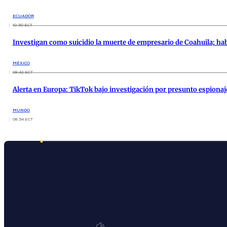
ECUADOR
10:50 ECT
Investigan como suicidio la muerte de empresario de Coahuila; ha
MÉXICO
09:42 ECT
Alerta en Europa: TikTok bajo investigación por presunto espionaj
MUNDO
08:54 ECT