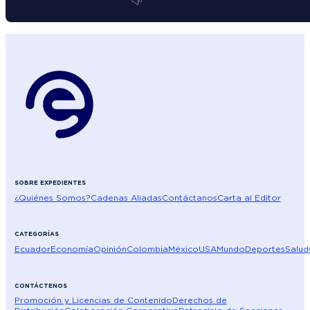
SOBRE EXPEDIENTES
¿Quiénes Somos?
Cadenas Aliadas
Contáctanos
Carta al Editor
CATEGORÍAS
Ecuador
Economía
Opinión
Colombia
México
USA
Mundo
Deportes
Salud
CONTÁCTENOS
Promoción y Licencias de Contenido
Derechos de