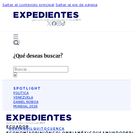
Saltar al contenido principal
Saltar al pie de página
agosto 8, 2026
|
Actualizado
17:39:22
ECT
¿Qué deseas buscar?
Buscar
×
SPOTLIGHT
POLÍTICA
VENEZUELA
DANIEL NOBOA
MUNDIAL 2026
agosto 8, 2026
|
Actualizado
ECT
ECUADOR
GUAYAQUIL
QUITO
CUENCA
ECONOMÍA
OPINIÓN
COLOMBIA
MÉXICO
USA
MUNDO
DEP