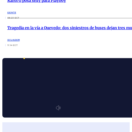
Karol G posa sexy para Playboy
GENTE
08:23 ECT
Tragedia en la vía a Quevedo: dos siniestros de buses dejan tres m
ECUADOR
11:14 ECT