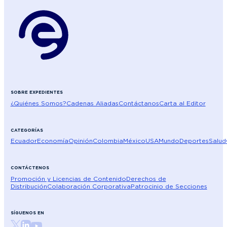
SOBRE EXPEDIENTES
¿Quiénes Somos?
Cadenas Aliadas
Contáctanos
Carta al Editor
CATEGORÍAS
Ecuador
Economía
Opinión
Colombia
México
USA
Mundo
Deportes
Salud
CONTÁCTENOS
Promoción y Licencias de Contenido
Derechos de
Distribución
Colaboración Corporativa
Patrocinio de Secciones
SÍGUENOS EN