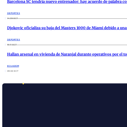
Barcelona SC tendría nuevo entrenador: hay acuerdo de palabra c
DEPORTES
14:39 ECT
Djokovic oficializa su baja del Masters 1000 de Miami debido a un
DEPORTES
16:11 ECT
Hallan arsenal en vivienda de Naranjal durante operativos por el 
ECUADOR
09:00 ECT