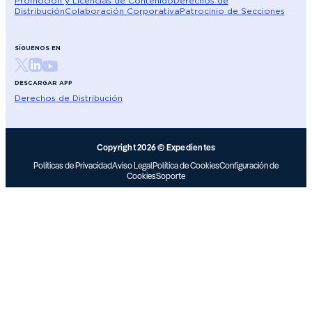
Promoción y Licencias de Contenido
Derechos de
Distribución
Colaboración Corporativa
Patrocinio de Secciones
SÍGUENOS EN
DESCARGAR APP
Derechos de Distribución
Copyright 2026 © Expedientes
Políticas de Privacidad
Aviso Legal
Política de Cookies
Configuración de
Cookies
Soporte