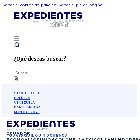
Saltar al contenido principal
Saltar al pie de página
agosto 9, 2026
|
Actualizado
17:08:47
ECT
¿Qué deseas buscar?
Buscar
×
SPOTLIGHT
POLÍTICA
VENEZUELA
DANIEL NOBOA
MUNDIAL 2026
agosto 9, 2026
|
Actualizado
ECT
ECUADOR
GUAYAQUIL
QUITO
CUENCA
ECONOMÍA
OPINIÓN
COLOMBIA
MÉXICO
USA
MUNDO
DEP