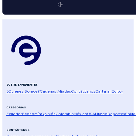
SOBRE EXPEDIENTES
¿Quiénes Somos?
Cadenas Aliadas
Contáctanos
Carta al Editor
CATEGORÍAS
Ecuador
Economía
Opinión
Colombia
México
USA
Mundo
Deportes
Salud
CONTÁCTENOS