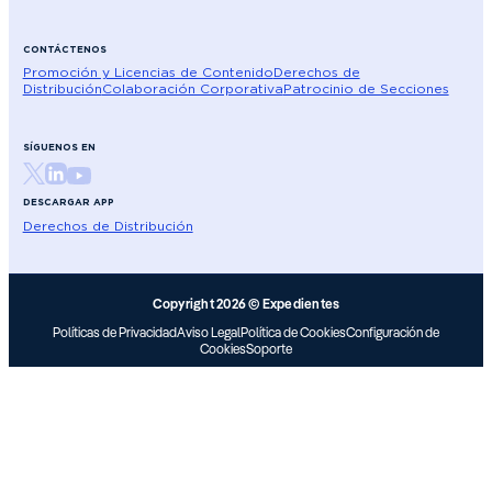
CONTÁCTENOS
Promoción y Licencias de Contenido
Derechos de
Distribución
Colaboración Corporativa
Patrocinio de Secciones
SÍGUENOS EN
DESCARGAR APP
Derechos de Distribución
Copyright 2026 © Expedientes
Políticas de Privacidad
Aviso Legal
Política de Cookies
Configuración de
Cookies
Soporte