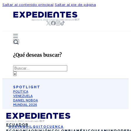
Saltar al contenido principal
Saltar al pie de página
agosto 6, 2026
|
Actualizado
20:02:24
ECT
¿Qué deseas buscar?
Buscar
×
SPOTLIGHT
POLÍTICA
VENEZUELA
DANIEL NOBOA
MUNDIAL 2026
agosto 6, 2026
|
Actualizado
ECT
ECUADOR
GUAYAQUIL
QUITO
CUENCA
ECONOMÍA
OPINIÓN
COLOMBIA
MÉXICO
USA
MUNDO
DEP