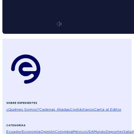
SOBRE EXPEDIENTES
¿Quiénes Somos?
Cadenas Aliadas
Contáctanos
Carta al Editor
CATEGORÍAS
Ecuador
Economía
Opinión
Colombia
México
USA
Mundo
Deportes
Salud