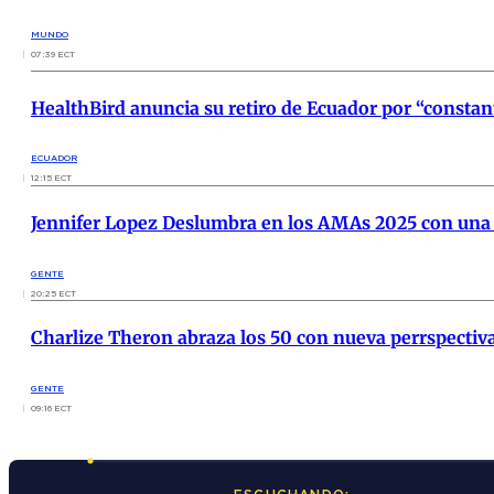
MUNDO
07:39 ECT
HealthBird anuncia su retiro de Ecuador por “constan
ECUADOR
12:15 ECT
Jennifer Lopez Deslumbra en los AMAs 2025 con una 
GENTE
20:25 ECT
Charlize Theron abraza los 50 con nueva perrspectiva 
GENTE
09:16 ECT