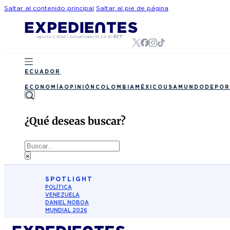
Saltar al contenido principal
Saltar al pie de página
agosto 7, 2026
|
Actualizado
18:33:40
ECT
ECUADOR
ECONOMÍA
OPINIÓN
COLOMBIA
MÉXICO
USA
MUNDO
DEPOR
¿Qué deseas buscar?
Buscar
×
SPOTLIGHT
POLÍTICA
VENEZUELA
DANIEL NOBOA
MUNDIAL 2026