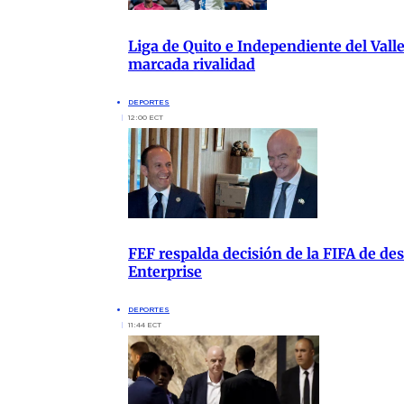
Liga de Quito e Independiente del Vall
marcada rivalidad
DEPORTES
12:00 ECT
FEF respalda decisión de la FIFA de de
Enterprise
DEPORTES
11:44 ECT