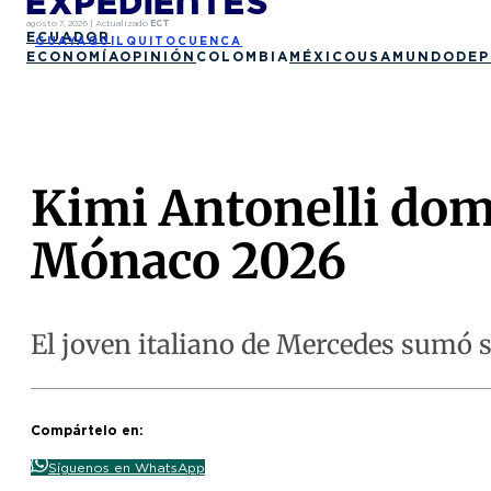
agosto 7, 2026
|
Actualizado
ECT
ECUADOR
GUAYAQUIL
QUITO
CUENCA
ECONOMÍA
OPINIÓN
COLOMBIA
MÉXICO
USA
MUNDO
DEP
Kimi Antonelli domi
Mónaco 2026
El joven italiano de Mercedes sumó su
Compártelo en:
Síguenos en WhatsApp