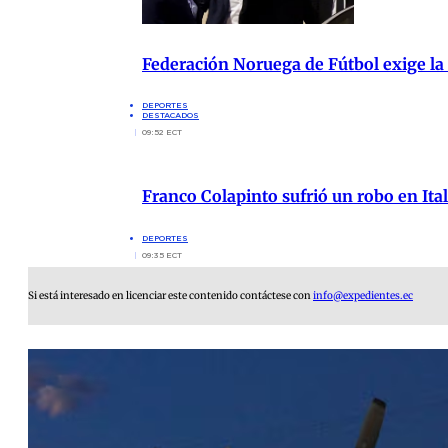
Federación Noruega de Fútbol exige la
DEPORTES
DESTACADOS
09:52 ECT
Franco Colapinto sufrió un robo en Ita
DEPORTES
09:35 ECT
Si está interesado en licenciar este contenido contáctese con
info@expedientes.ec