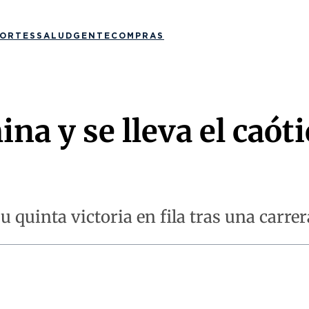
ORTES
SALUD
GENTE
COMPRAS
na y se lleva el caót
 quinta victoria en fila tras una carre