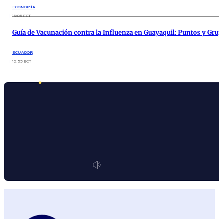
ECONOMÍA
16:05 ECT
Guía de Vacunación contra la Influenza en Guayaquil: Puntos y Gr
ECUADOR
10:55 ECT