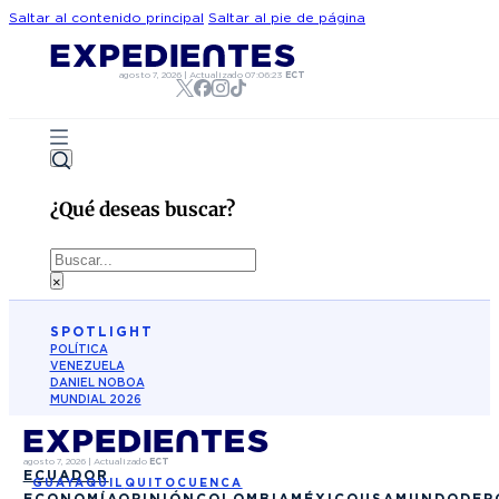
Saltar al contenido principal
Saltar al pie de página
agosto 7, 2026
|
Actualizado
07:06:23
ECT
¿Qué deseas buscar?
Buscar
×
SPOTLIGHT
POLÍTICA
VENEZUELA
DANIEL NOBOA
MUNDIAL 2026
agosto 7, 2026
|
Actualizado
ECT
ECUADOR
GUAYAQUIL
QUITO
CUENCA
ECONOMÍA
OPINIÓN
COLOMBIA
MÉXICO
USA
MUNDO
DEP