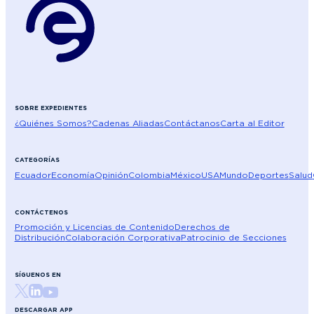
SOBRE EXPEDIENTES
¿Quiénes Somos?
Cadenas Aliadas
Contáctanos
Carta al Editor
CATEGORÍAS
Ecuador
Economía
Opinión
Colombia
México
USA
Mundo
Deportes
Salud
CONTÁCTENOS
Promoción y Licencias de Contenido
Derechos de
Distribución
Colaboración Corporativa
Patrocinio de Secciones
SÍGUENOS EN
DESCARGAR APP