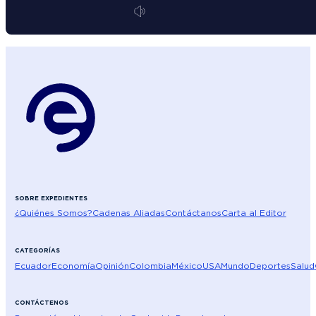
SOBRE EXPEDIENTES
¿Quiénes Somos?
Cadenas Aliadas
Contáctanos
Carta al Editor
CATEGORÍAS
Ecuador
Economía
Opinión
Colombia
México
USA
Mundo
Deportes
Salud
CONTÁCTENOS