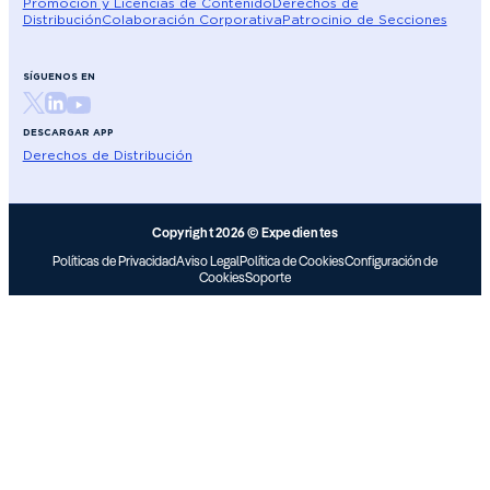
Promoción y Licencias de Contenido
Derechos de
Distribución
Colaboración Corporativa
Patrocinio de Secciones
SÍGUENOS EN
DESCARGAR APP
Derechos de Distribución
Copyright 2026 © Expedientes
Políticas de Privacidad
Aviso Legal
Política de Cookies
Configuración de
Cookies
Soporte