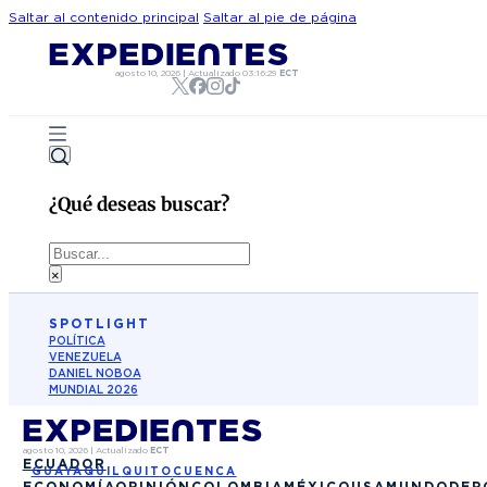
Saltar al contenido principal
Saltar al pie de página
agosto 10, 2026
|
Actualizado
03:16:29
ECT
¿Qué deseas buscar?
Buscar
×
SPOTLIGHT
POLÍTICA
VENEZUELA
DANIEL NOBOA
MUNDIAL 2026
agosto 10, 2026
|
Actualizado
ECT
ECUADOR
GUAYAQUIL
QUITO
CUENCA
ECONOMÍA
OPINIÓN
COLOMBIA
MÉXICO
USA
MUNDO
DEP