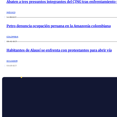
Abaten a tres presuntos integrantes del CJNG tras enfrentamiento
MÉXICO
14:58 ECT
Petro denuncia ocupación peruana en la Amazonía colombiana
COLOMBIA
09:42 ECT
Habitantes de Alausí se enfrenta con protestantes para abrir vía
ECUADOR
15:05 ECT