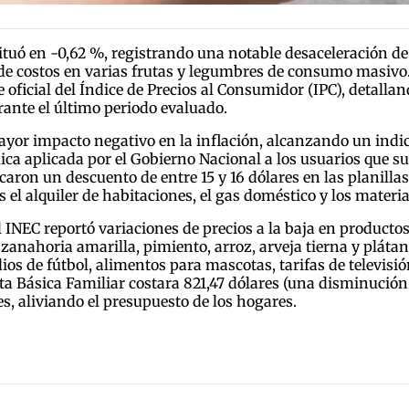
tuó en -0,62 %, registrando una notable desaceleración de
a de costos en varias frutas y legumbres de consumo masivo.
e oficial del Índice de Precios al Consumidor (IPC), detallan
rante el último periodo evaluado.
mayor impacto negativo en la inflación, alcanzando un ind
ca aplicada por el Gobierno Nacional a los usuarios que su
ficaron un descuento de entre 15 y 16 dólares en las planill
el alquiler de habitaciones, el gas doméstico y los materia
l INEC reportó variaciones de precios a la baja en producto
zanahoria amarilla, pimiento, arroz, arveja tierna y pláta
dios de fútbol, alimentos para mascotas, tarifas de televi
ta Básica Familiar costara 821,47 dólares (una disminución d
s, aliviando el presupuesto de los hogares.