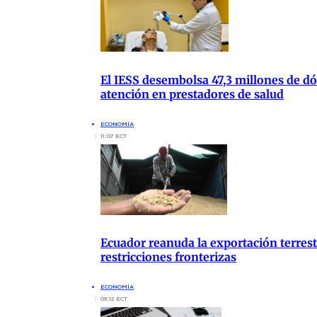
El IESS desembolsa 47,3 millones de dól
atención en prestadores de salud
ECONOMÍA
11:07 ECT
Ecuador reanuda la exportación terrest
restricciones fronterizas
ECONOMÍA
09:12 ECT