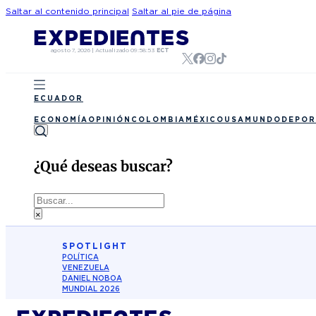
Saltar al contenido principal
Saltar al pie de página
agosto 7, 2026
|
Actualizado
09:58:53
ECT
ECUADOR
ECONOMÍA
OPINIÓN
COLOMBIA
MÉXICO
USA
MUNDO
DEPOR
¿Qué deseas buscar?
Buscar
×
SPOTLIGHT
POLÍTICA
VENEZUELA
DANIEL NOBOA
MUNDIAL 2026