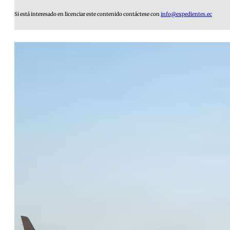
Si está interesado en licenciar este contenido contáctese con
info@expedientes.ec