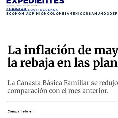
agosto 7, 2026
|
Actualizado
ECT
ECUADOR
GUAYAQUIL
QUITO
CUENCA
ECONOMÍA
OPINIÓN
COLOMBIA
MÉXICO
USA
MUNDO
DEP
La inflación de ma
la rebaja en las plan
La Canasta Básica Familiar se redujo 
comparación con el mes anterior.
Compártelo en: