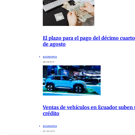
El plazo para el pago del décimo cuarto
de agosto
ECONOMÍA
08:08 ECT
Ventas de vehículos en Ecuador suben 
crédito
ECONOMÍA
07:33 ECT