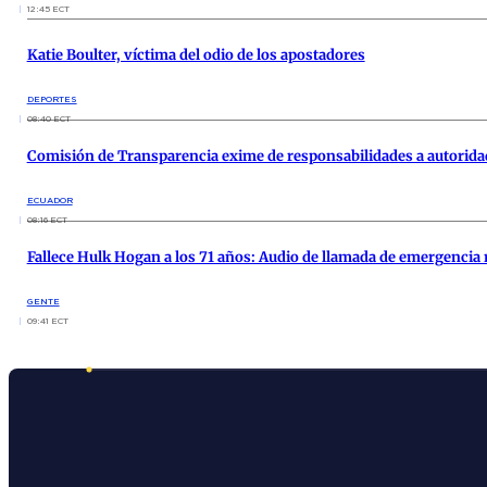
12:45 ECT
Katie Boulter, víctima del odio de los apostadores
DEPORTES
08:40 ECT
Comisión de Transparencia exime de responsabilidades a autorida
ECUADOR
08:16 ECT
Fallece Hulk Hogan a los 71 años: Audio de llamada de emergencia 
GENTE
09:41 ECT