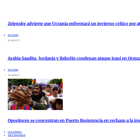
Zelensky advierte que Ucrania enfrentará un invierno crítico por 
MUNDO
12:06 ECT
Arabia Saudita, Jordania y Bahréin condenan ataque iraní en Ormu
MUNDO
10:49 ECT
Opositores se concentran en Puerto Resistencia en rechazo a la inv
COLOMBIA
DESTACADOS