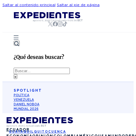
Saltar al contenido principal
Saltar al pie de página
agosto 9, 2026
|
Actualizado
11:05:38
ECT
¿Qué deseas buscar?
Buscar
×
SPOTLIGHT
POLÍTICA
VENEZUELA
DANIEL NOBOA
MUNDIAL 2026
agosto 9, 2026
|
Actualizado
ECT
ECUADOR
GUAYAQUIL
QUITO
CUENCA
ECONOMÍA
OPINIÓN
COLOMBIA
MÉXICO
USA
MUNDO
DEP