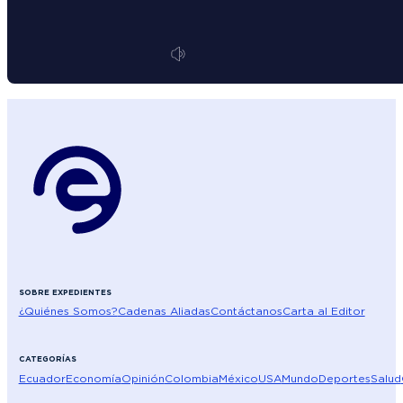
SOBRE EXPEDIENTES
¿Quiénes Somos?
Cadenas Aliadas
Contáctanos
Carta al Editor
CATEGORÍAS
Ecuador
Economía
Opinión
Colombia
México
USA
Mundo
Deportes
Salud