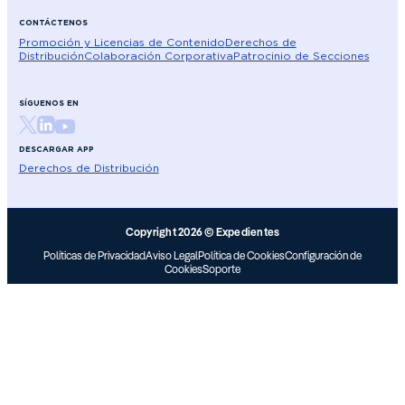
CONTÁCTENOS
Promoción y Licencias de Contenido
Derechos de
Distribución
Colaboración Corporativa
Patrocinio de Secciones
SÍGUENOS EN
DESCARGAR APP
Derechos de Distribución
Copyright 2026 © Expedientes
Políticas de Privacidad
Aviso Legal
Política de Cookies
Configuración de
Cookies
Soporte