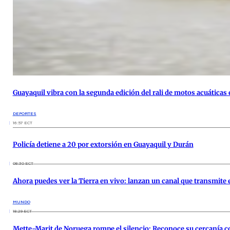
Guayaquil vibra con la segunda edición del rali de motos acuática
DEPORTES
16:57 ECT
Policía detiene a 20 por extorsión en Guayaquil y Durán
08:30 ECT
Ahora puedes ver la Tierra en vivo: lanzan un canal que transmite e
MUNDO
18:29 ECT
Mette-Marit de Noruega rompe el silencio: Reconoce su cercanía co