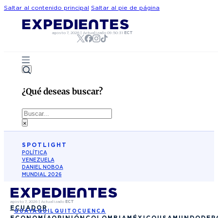
Saltar al contenido principal
Saltar al pie de página
agosto 7, 2026
|
Actualizado
09:50:31
ECT
¿Qué deseas buscar?
Buscar
×
SPOTLIGHT
POLÍTICA
VENEZUELA
DANIEL NOBOA
MUNDIAL 2026
agosto 7, 2026
|
Actualizado
ECT
ECUADOR
GUAYAQUIL
QUITO
CUENCA
ECONOMÍA
OPINIÓN
COLOMBIA
MÉXICO
USA
MUNDO
DEP