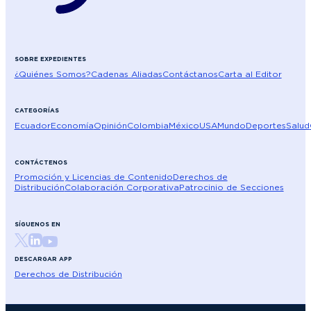
SOBRE EXPEDIENTES
¿Quiénes Somos?
Cadenas Aliadas
Contáctanos
Carta al Editor
CATEGORÍAS
Ecuador
Economía
Opinión
Colombia
México
USA
Mundo
Deportes
Salud
CONTÁCTENOS
Promoción y Licencias de Contenido
Derechos de
Distribución
Colaboración Corporativa
Patrocinio de Secciones
SÍGUENOS EN
DESCARGAR APP
Derechos de Distribución