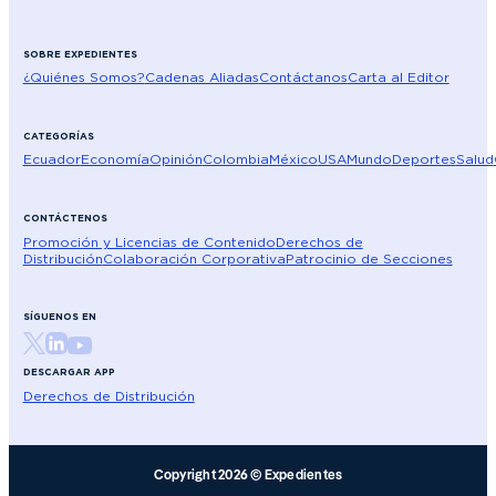
SOBRE EXPEDIENTES
¿Quiénes Somos?
Cadenas Aliadas
Contáctanos
Carta al Editor
CATEGORÍAS
Ecuador
Economía
Opinión
Colombia
México
USA
Mundo
Deportes
Salud
CONTÁCTENOS
Promoción y Licencias de Contenido
Derechos de
Distribución
Colaboración Corporativa
Patrocinio de Secciones
SÍGUENOS EN
DESCARGAR APP
Derechos de Distribución
Copyright 2026 © Expedientes