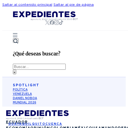
Saltar al contenido principal
Saltar al pie de página
agosto 6, 2026
|
Actualizado
23:55:15
ECT
¿Qué deseas buscar?
Buscar
×
SPOTLIGHT
POLÍTICA
VENEZUELA
DANIEL NOBOA
MUNDIAL 2026
agosto 6, 2026
|
Actualizado
ECT
ECUADOR
GUAYAQUIL
QUITO
CUENCA
ECONOMÍA
OPINIÓN
COLOMBIA
MÉXICO
USA
MUNDO
DEP