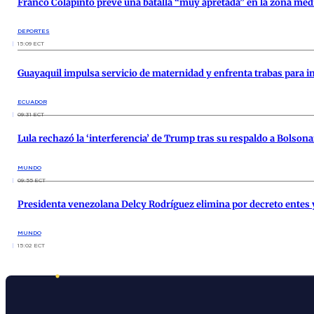
Franco Colapinto prevé una batalla “muy apretada” en la zona medi
DEPORTES
15:09 ECT
Guayaquil impulsa servicio de maternidad y enfrenta trabas para i
ECUADOR
09:31 ECT
Lula rechazó la ‘interferencia’ de Trump tras su respaldo a Bolsona
MUNDO
09:55 ECT
Presidenta venezolana Delcy Rodríguez elimina por decreto entes
MUNDO
15:02 ECT