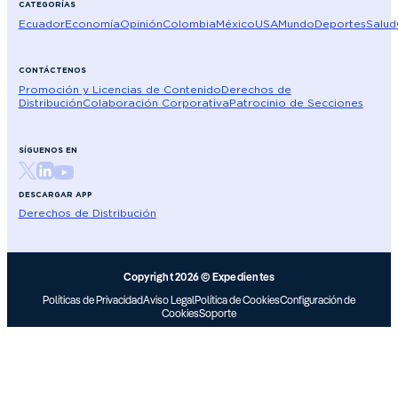
CATEGORÍAS
Ecuador
Economía
Opinión
Colombia
México
USA
Mundo
Deportes
Salud
CONTÁCTENOS
Promoción y Licencias de Contenido
Derechos de
Distribución
Colaboración Corporativa
Patrocinio de Secciones
SÍGUENOS EN
DESCARGAR APP
Derechos de Distribución
Copyright 2026 © Expedientes
Políticas de Privacidad
Aviso Legal
Política de Cookies
Configuración de
Cookies
Soporte