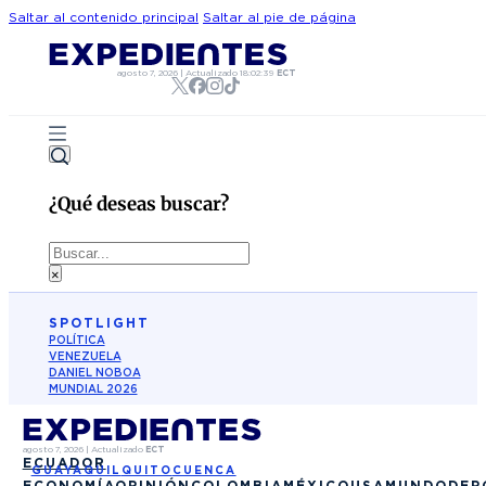
Saltar al contenido principal
Saltar al pie de página
agosto 7, 2026
|
Actualizado
18:02:39
ECT
¿Qué deseas buscar?
Buscar
×
SPOTLIGHT
POLÍTICA
VENEZUELA
DANIEL NOBOA
MUNDIAL 2026
agosto 7, 2026
|
Actualizado
ECT
ECUADOR
GUAYAQUIL
QUITO
CUENCA
ECONOMÍA
OPINIÓN
COLOMBIA
MÉXICO
USA
MUNDO
DEP