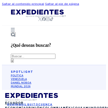
Saltar al contenido principal
Saltar al pie de página
agosto 6, 2026
|
Actualizado
05:05:25
ECT
¿Qué deseas buscar?
Buscar
×
SPOTLIGHT
POLÍTICA
VENEZUELA
DANIEL NOBOA
MUNDIAL 2026
agosto 6, 2026
|
Actualizado
ECT
ECUADOR
GUAYAQUIL
QUITO
CUENCA
ECONOMÍA
OPINIÓN
COLOMBIA
MÉXICO
USA
MUNDO
DEP