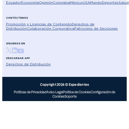
Ecuador
Economía
Opinión
Colombia
México
USA
Mundo
Deportes
Salud
CONTÁCTENOS
Promoción y Licencias de Contenido
Derechos de
Distribución
Colaboración Corporativa
Patrocinio de Secciones
SÍGUENOS EN
DESCARGAR APP
Derechos de Distribución
Copyright 2026 © Expedientes
Políticas de Privacidad
Aviso Legal
Política de Cookies
Configuración de
Cookies
Soporte