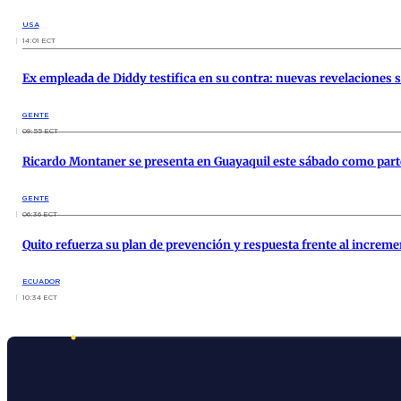
USA
14:01 ECT
Ex empleada de Diddy testifica en su contra: nuevas revelaciones 
GENTE
09:55 ECT
Ricardo Montaner se presenta en Guayaquil este sábado como parte
GENTE
06:36 ECT
Quito refuerza su plan de prevención y respuesta frente al increme
ECUADOR
10:34 ECT