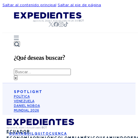
Saltar al contenido principal
Saltar al pie de página
agosto 8, 2026
|
Actualizado
19:29:36
ECT
¿Qué deseas buscar?
Buscar
×
SPOTLIGHT
POLÍTICA
VENEZUELA
DANIEL NOBOA
MUNDIAL 2026
agosto 8, 2026
|
Actualizado
ECT
ECUADOR
GUAYAQUIL
QUITO
CUENCA
ECONOMÍA
OPINIÓN
COLOMBIA
MÉXICO
USA
MUNDO
DEP