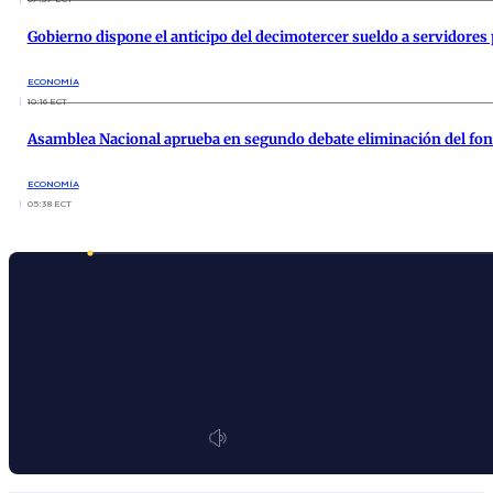
Gobierno dispone el anticipo del decimotercer sueldo a servidores
ECONOMÍA
10:16 ECT
Asamblea Nacional aprueba en segundo debate eliminación del fon
ECONOMÍA
05:38 ECT