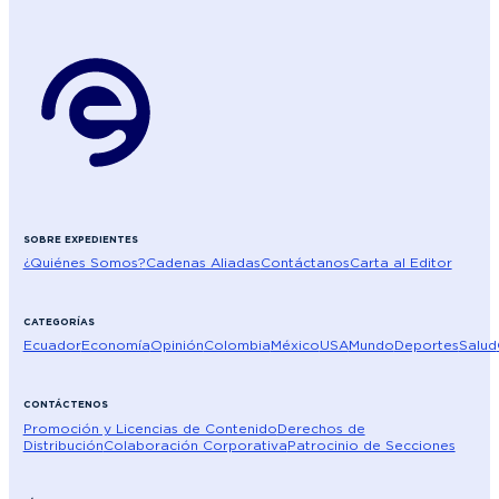
SOBRE EXPEDIENTES
¿Quiénes Somos?
Cadenas Aliadas
Contáctanos
Carta al Editor
CATEGORÍAS
Ecuador
Economía
Opinión
Colombia
México
USA
Mundo
Deportes
Salud
CONTÁCTENOS
Promoción y Licencias de Contenido
Derechos de
Distribución
Colaboración Corporativa
Patrocinio de Secciones