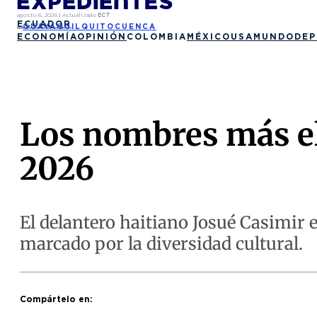
agosto 8, 2026
|
Actualizado
ECT
ECUADOR
GUAYAQUIL
QUITO
CUENCA
ECONOMÍA
OPINIÓN
COLOMBIA
MÉXICO
USA
MUNDO
DEP
Los nombres más el
2026
El delantero haitiano Josué Casimir 
marcado por la diversidad cultural.
Compártelo en: