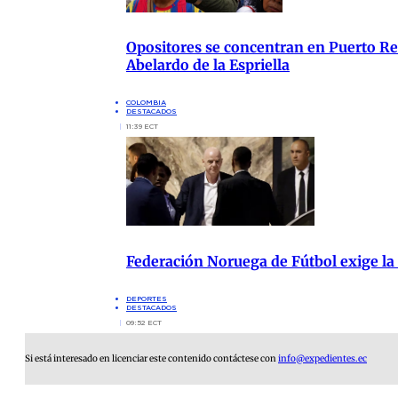
Opositores se concentran en Puerto Res
Abelardo de la Espriella
COLOMBIA
DESTACADOS
11:39 ECT
Federación Noruega de Fútbol exige la
DEPORTES
DESTACADOS
09:52 ECT
Si está interesado en licenciar este contenido contáctese con
info@expedientes.ec