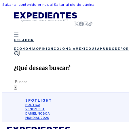
Saltar al contenido principal
Saltar al pie de página
agosto 8, 2026
|
Actualizado
08:28:14
ECT
ECUADOR
ECONOMÍA
OPINIÓN
COLOMBIA
MÉXICO
USA
MUNDO
DEPOR
¿Qué deseas buscar?
Buscar
×
SPOTLIGHT
POLÍTICA
VENEZUELA
DANIEL NOBOA
MUNDIAL 2026