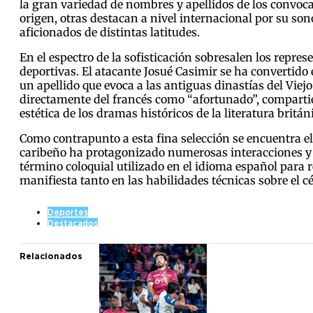
la gran variedad de nombres y apellidos de los convo
origen, otras destacan a nivel internacional por su son
aficionados de distintas latitudes.
En el espectro de la sofisticación sobresalen los repres
deportivas. El atacante Josué Casimir se ha convertid
un apellido que evoca a las antiguas dinastías del Viej
directamente del francés como “afortunado”, comparti
estética de los dramas históricos de la literatura britán
Como contrapunto a esta fina selección se encuentra e
caribeño ha protagonizado numerosas interacciones y b
término coloquial utilizado en el idioma español para r
manifiesta tanto en las habilidades técnicas sobre el c
Deportes
Destacados
Relacionados