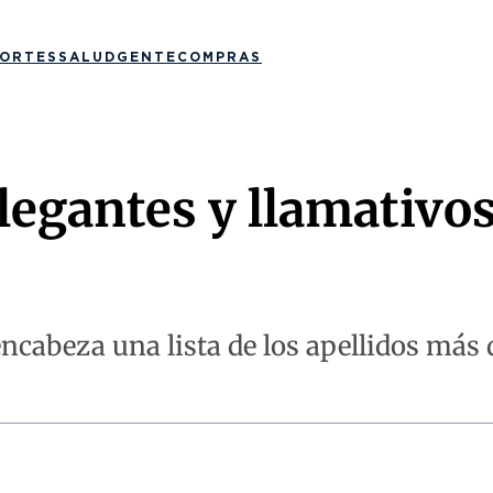
ORTES
SALUD
GENTE
COMPRAS
egantes y llamativos
encabeza una lista de los apellidos más