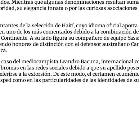
cados. Mientras que algunas denominaciones resultan suma
oridad, su elegancia innata o por las curiosas asociaciones
entantes de la selección de Haití, cuyo idioma oficial aport
o en uno de los más comentados debido a la combinación de
o Continente. A su lado figura su compañero de equipo Yass
endo honores de distinción con el defensor australiano C
ica.
l caso del mediocampista Leandro Bacuna, internacional co
romas en las redes sociales debido a que su apellido posee
eferirse a la extorsión. De este modo, el certamen ecuméni
ésped como en las particularidades de las identidades de s