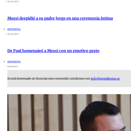
10:27 ECT
Messi despidió a su padre Jorge en una ceremonia íntima
DEPORTES
10:24 ECT
De Paul homenajeó a Messi con un emotivo gesto
DEPORTES
10:19 ECT
Si está interesado en licenciar este contenido contáctese con
info@expedientes.ec