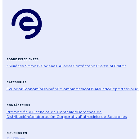
SOBRE EXPEDIENTES
¿Quiénes Somos?
Cadenas Aliadas
Contáctanos
Carta al Editor
CATEGORÍAS
Ecuador
Economía
Opinión
Colombia
México
USA
Mundo
Deportes
Salud
CONTÁCTENOS
Promoción y Licencias de Contenido
Derechos de
Distribución
Colaboración Corporativa
Patrocinio de Secciones
SÍGUENOS EN