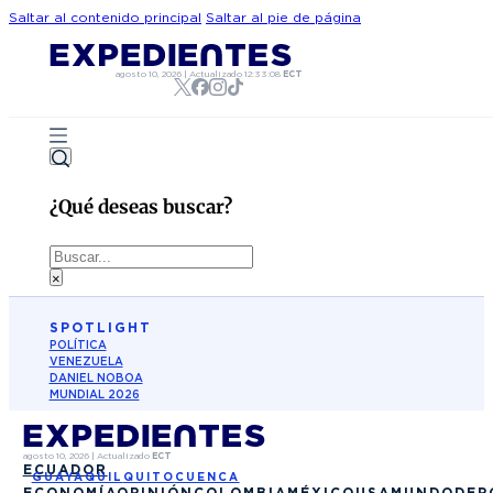
Saltar al contenido principal
Saltar al pie de página
agosto 10, 2026
|
Actualizado
12:33:08
ECT
¿Qué deseas buscar?
Buscar
×
SPOTLIGHT
POLÍTICA
VENEZUELA
DANIEL NOBOA
MUNDIAL 2026
agosto 10, 2026
|
Actualizado
ECT
ECUADOR
GUAYAQUIL
QUITO
CUENCA
ECONOMÍA
OPINIÓN
COLOMBIA
MÉXICO
USA
MUNDO
DEP