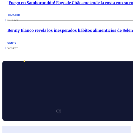
¡Fuego en Samborondón! Fogo de Chão enciende la costa con su ro
ECUADOR
12:17 ECT
Benny Blanco revela los inesperados hábitos alimenticios de Sel
GENTE
16:19 ECT