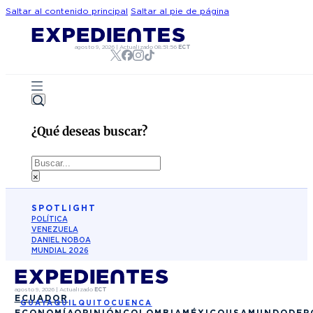
Saltar al contenido principal
Saltar al pie de página
agosto 9, 2026
|
Actualizado
08:51:56
ECT
¿Qué deseas buscar?
Buscar
×
SPOTLIGHT
POLÍTICA
VENEZUELA
DANIEL NOBOA
MUNDIAL 2026
agosto 9, 2026
|
Actualizado
ECT
ECUADOR
GUAYAQUIL
QUITO
CUENCA
ECONOMÍA
OPINIÓN
COLOMBIA
MÉXICO
USA
MUNDO
DEP