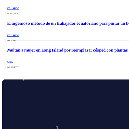
ECUADOR
18:40 ECT
El ingenioso método de un trabajador ecuatoriano para pintar un bo
ECUADOR
08:45 ECT
Multan a mujer en Long Island por reemplazar césped con plantas 
USA
06:30 ECT