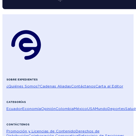
SOBRE EXPEDIENTES
¿Quiénes Somos?
Cadenas Aliadas
Contáctanos
Carta al Editor
CATEGORÍAS
Ecuador
Economía
Opinión
Colombia
México
USA
Mundo
Deportes
Salud
CONTÁCTENOS
Promoción y Licencias de Contenido
Derechos de
Distribución
Colaboración Corporativa
Patrocinio de Secciones