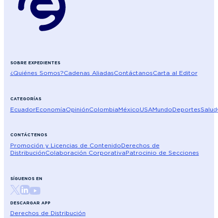
SOBRE EXPEDIENTES
¿Quiénes Somos?
Cadenas Aliadas
Contáctanos
Carta al Editor
CATEGORÍAS
Ecuador
Economía
Opinión
Colombia
México
USA
Mundo
Deportes
Salud
CONTÁCTENOS
Promoción y Licencias de Contenido
Derechos de
Distribución
Colaboración Corporativa
Patrocinio de Secciones
SÍGUENOS EN
DESCARGAR APP
Derechos de Distribución