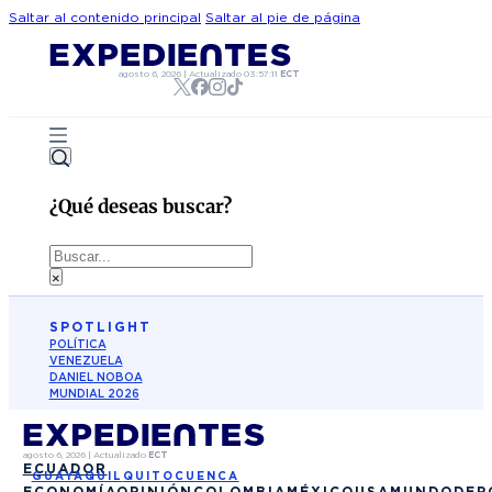
Saltar al contenido principal
Saltar al pie de página
agosto 6, 2026
|
Actualizado
03:57:11
ECT
¿Qué deseas buscar?
Buscar
×
SPOTLIGHT
POLÍTICA
VENEZUELA
DANIEL NOBOA
MUNDIAL 2026
agosto 6, 2026
|
Actualizado
ECT
ECUADOR
GUAYAQUIL
QUITO
CUENCA
ECONOMÍA
OPINIÓN
COLOMBIA
MÉXICO
USA
MUNDO
DEP