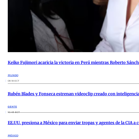
Keiko Fujimori acaricia la victoria en Perú mientras Roberto Sánc
MUNDO
06:18 ECT
Rubén Blades y Fonseca estrenan videoclip creado con inteligencia 
GENTE
10:43 ECT
EE.UU. presiona a México para enviar tropas y agentes de la CIA a c
MÉXICO