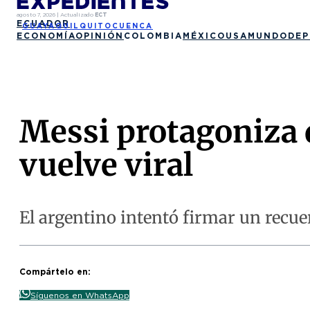
agosto 7, 2026
|
Actualizado
ECT
ECUADOR
GUAYAQUIL
QUITO
CUENCA
ECONOMÍA
OPINIÓN
COLOMBIA
MÉXICO
USA
MUNDO
DEP
Messi protagoniza 
vuelve viral
El argentino intentó firmar un recu
Compártelo en:
Síguenos en WhatsApp