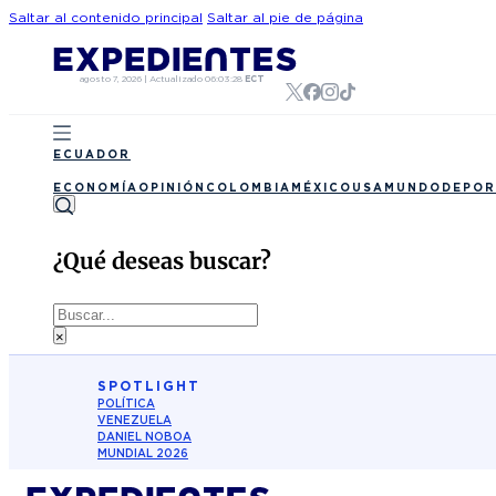
Saltar al contenido principal
Saltar al pie de página
agosto 7, 2026
|
Actualizado
06:03:28
ECT
ECUADOR
ECONOMÍA
OPINIÓN
COLOMBIA
MÉXICO
USA
MUNDO
DEPOR
¿Qué deseas buscar?
Buscar
×
SPOTLIGHT
POLÍTICA
VENEZUELA
DANIEL NOBOA
MUNDIAL 2026