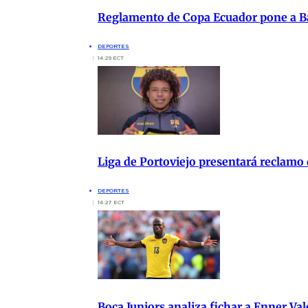
Reglamento de Copa Ecuador pone a Ba
DEPORTES
14:29 ECT
Liga de Portoviejo presentará reclamo
DEPORTES
14:27 ECT
Boca Juniors analiza fichar a Enner Va