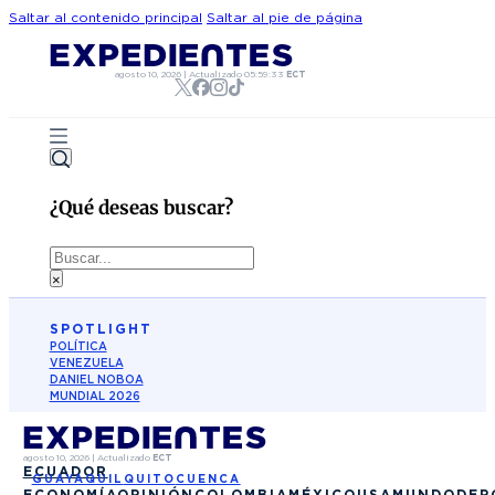
Saltar al contenido principal
Saltar al pie de página
agosto 10, 2026
|
Actualizado
05:59:33
ECT
¿Qué deseas buscar?
Buscar
×
SPOTLIGHT
POLÍTICA
VENEZUELA
DANIEL NOBOA
MUNDIAL 2026
agosto 10, 2026
|
Actualizado
ECT
ECUADOR
GUAYAQUIL
QUITO
CUENCA
ECONOMÍA
OPINIÓN
COLOMBIA
MÉXICO
USA
MUNDO
DEP