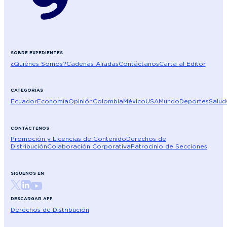
SOBRE EXPEDIENTES
¿Quiénes Somos?
Cadenas Aliadas
Contáctanos
Carta al Editor
CATEGORÍAS
Ecuador
Economía
Opinión
Colombia
México
USA
Mundo
Deportes
Salud
CONTÁCTENOS
Promoción y Licencias de Contenido
Derechos de
Distribución
Colaboración Corporativa
Patrocinio de Secciones
SÍGUENOS EN
DESCARGAR APP
Derechos de Distribución