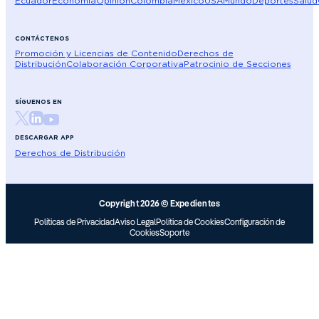
Ecuador
Economía
Opinión
Colombia
México
USA
Mundo
Deportes
Salud
CONTÁCTENOS
Promoción y Licencias de Contenido
Derechos de
Distribución
Colaboración Corporativa
Patrocinio de Secciones
SÍGUENOS EN
DESCARGAR APP
Derechos de Distribución
Copyright 2026 © Expedientes
Políticas de Privacidad
Aviso Legal
Política de Cookies
Configuración de
Cookies
Soporte