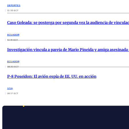
DEPORTES
13:55 ECT
Caso Goleada: se posterga por segunda vez la audiencia de vincula
ECUADOR
10:51 ECT
Investigación vincula a pareja de Mario Pineida y amiga asesinada c
ECUADOR
08:30 ECT
P-8 Poseidon: El avión espía de EE. UU. en acción
USA
06:17 ECT