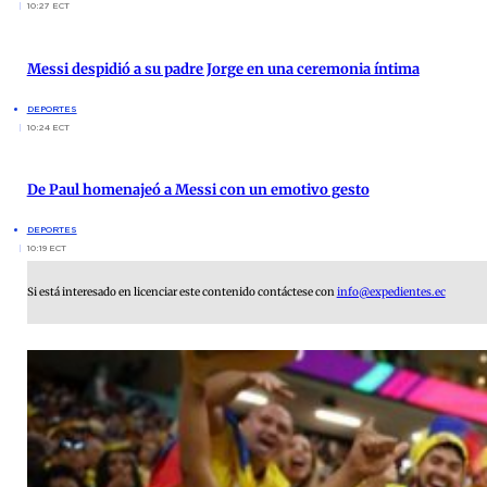
10:27 ECT
Messi despidió a su padre Jorge en una ceremonia íntima
DEPORTES
10:24 ECT
De Paul homenajeó a Messi con un emotivo gesto
DEPORTES
10:19 ECT
Si está interesado en licenciar este contenido contáctese con
info@expedientes.ec