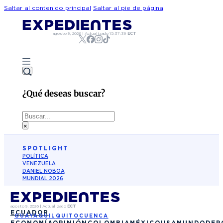
Saltar al contenido principal
Saltar al pie de página
agosto 9, 2026
|
Actualizado
15:37:39
ECT
¿Qué deseas buscar?
Buscar
×
SPOTLIGHT
POLÍTICA
VENEZUELA
DANIEL NOBOA
MUNDIAL 2026
agosto 9, 2026
|
Actualizado
ECT
ECUADOR
GUAYAQUIL
QUITO
CUENCA
ECONOMÍA
OPINIÓN
COLOMBIA
MÉXICO
USA
MUNDO
DEP