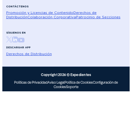
CONTÁCTENOS
Promoción y Licencias de Contenido
Derechos de
Distribución
Colaboración Corporativa
Patrocinio de Secciones
SÍGUENOS EN
DESCARGAR APP
Derechos de Distribución
Copyright 2026 © Expedientes
Políticas de Privacidad
Aviso Legal
Política de Cookies
Configuración de
Cookies
Soporte