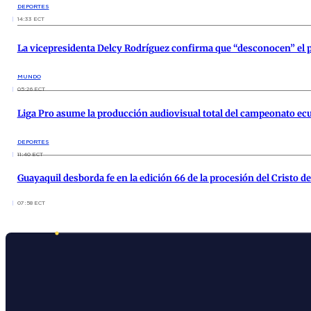
DEPORTES
14:33 ECT
La vicepresidenta Delcy Rodríguez confirma que “desconocen” el 
MUNDO
05:26 ECT
Liga Pro asume la producción audiovisual total del campeonato ec
DEPORTES
11:40 ECT
Guayaquil desborda fe en la edición 66 de la procesión del Cristo d
07:58 ECT