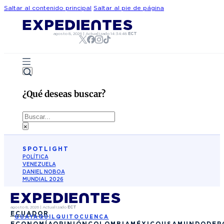
Saltar al contenido principal
Saltar al pie de página
agosto 8, 2026
|
Actualizado
14:34:48
ECT
¿Qué deseas buscar?
Buscar
×
SPOTLIGHT
POLÍTICA
VENEZUELA
DANIEL NOBOA
MUNDIAL 2026
agosto 8, 2026
|
Actualizado
ECT
ECUADOR
GUAYAQUIL
QUITO
CUENCA
ECONOMÍA
OPINIÓN
COLOMBIA
MÉXICO
USA
MUNDO
DEP