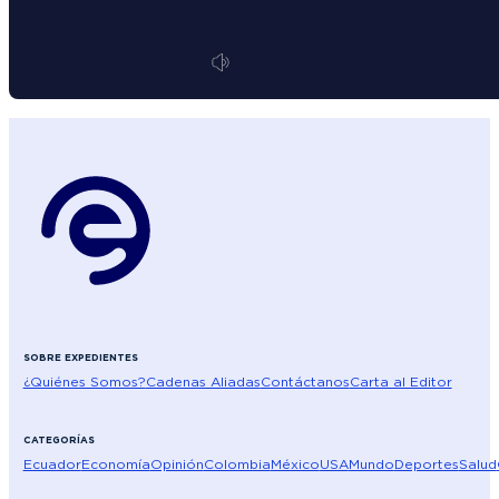
SOBRE EXPEDIENTES
¿Quiénes Somos?
Cadenas Aliadas
Contáctanos
Carta al Editor
CATEGORÍAS
Ecuador
Economía
Opinión
Colombia
México
USA
Mundo
Deportes
Salud