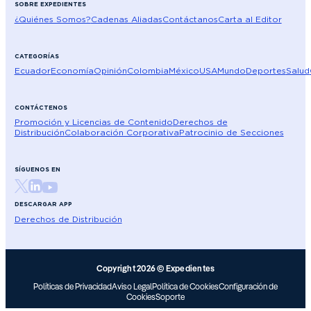
SOBRE EXPEDIENTES
¿Quiénes Somos?
Cadenas Aliadas
Contáctanos
Carta al Editor
CATEGORÍAS
Ecuador
Economía
Opinión
Colombia
México
USA
Mundo
Deportes
Salud
CONTÁCTENOS
Promoción y Licencias de Contenido
Derechos de
Distribución
Colaboración Corporativa
Patrocinio de Secciones
SÍGUENOS EN
DESCARGAR APP
Derechos de Distribución
Copyright 2026 © Expedientes
Políticas de Privacidad
Aviso Legal
Política de Cookies
Configuración de
Cookies
Soporte