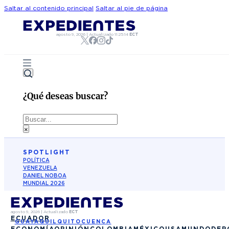
Saltar al contenido principal
Saltar al pie de página
agosto 9, 2026
|
Actualizado
11:25:14
ECT
¿Qué deseas buscar?
Buscar
×
SPOTLIGHT
POLÍTICA
VENEZUELA
DANIEL NOBOA
MUNDIAL 2026
agosto 9, 2026
|
Actualizado
ECT
ECUADOR
GUAYAQUIL
QUITO
CUENCA
ECONOMÍA
OPINIÓN
COLOMBIA
MÉXICO
USA
MUNDO
DEP