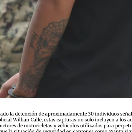
grado la detención de aproximadamente 30 individuos señal
al Willian Calle, estas capturas no solo incluyen a los au
ctores de motocicletas y vehículos utilizados para perpetr
 que la situación de seguridad en cantones como Manta sigu