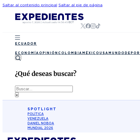
Saltar al contenido principal
Saltar al pie de página
agosto 7, 2026
|
Actualizado
14:56:45
ECT
ECUADOR
ECONOMÍA
OPINIÓN
COLOMBIA
MÉXICO
USA
MUNDO
DEPOR
¿Qué deseas buscar?
Buscar
×
SPOTLIGHT
POLÍTICA
VENEZUELA
DANIEL NOBOA
MUNDIAL 2026