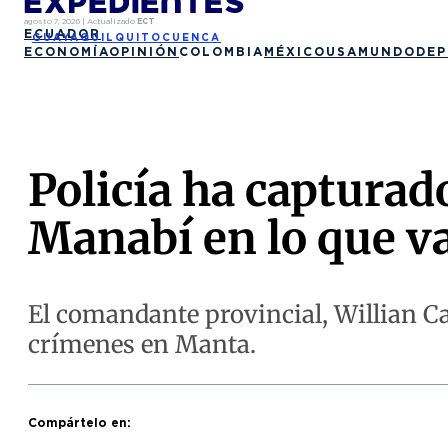
agosto 7, 2026
|
Actualizado
ECT
ECUADOR
GUAYAQUIL
QUITO
CUENCA
ECONOMÍA
OPINIÓN
COLOMBIA
MÉXICO
USA
MUNDO
DEP
Policía ha capturad
Manabí en lo que v
El comandante provincial, Willian Cal
crímenes en Manta.
Compártelo en: