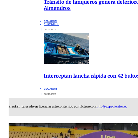
Tránsito de tanqueros genera deterioro
Almendros
ECUADOR
GUAYAQUIL
08:52 ECT
Interceptan lancha rápida con 42 bulto
ECUADOR
08:30 ECT
Si está interesado en licenciar este contenido contáctese con
info@expedientes.ec