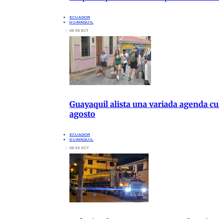
ECUADOR
GUAYAQUIL
09:36 ECT
Guayaquil alista una variada agenda cul
agosto
ECUADOR
GUAYAQUIL
09:32 ECT