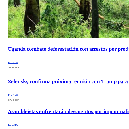
Uganda combate deforestación con arrestos por produ
MUNDO
06:49 ECT
Zelensky confirma próxima reunión con Trump para ev
MUNDO
07:18 ECT
Asambleístas enfrentarán descuentos por impuntual
ECUADOR