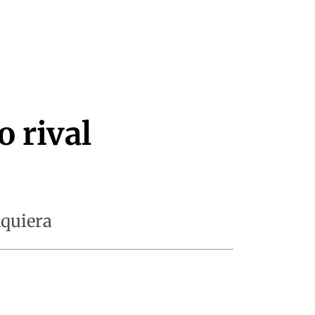
 rival
lquiera