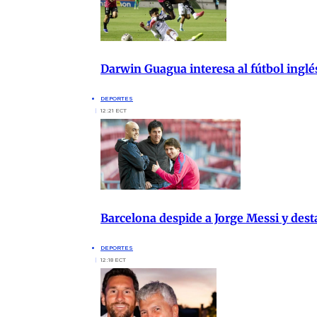
Darwin Guagua interesa al fútbol ingl
DEPORTES
12:21 ECT
Barcelona despide a Jorge Messi y des
DEPORTES
12:18 ECT