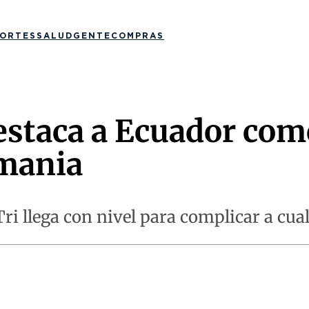
ORTES
SALUD
GENTE
COMPRAS
estaca a Ecuador como
mania
ri llega con nivel para complicar a cua