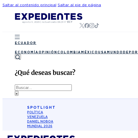
Saltar al contenido principal
Saltar al pie de página
agosto 9, 2026
|
Actualizado
08:01:17
ECT
ECUADOR
ECONOMÍA
OPINIÓN
COLOMBIA
MÉXICO
USA
MUNDO
DEPOR
¿Qué deseas buscar?
Buscar
×
SPOTLIGHT
POLÍTICA
VENEZUELA
DANIEL NOBOA
MUNDIAL 2026