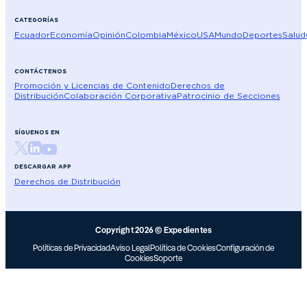
CATEGORÍAS
Ecuador
Economía
Opinión
Colombia
México
USA
Mundo
Deportes
Salud
CONTÁCTENOS
Promoción y Licencias de Contenido
Derechos de
Distribución
Colaboración Corporativa
Patrocinio de Secciones
SÍGUENOS EN
DESCARGAR APP
Derechos de Distribución
Copyright 2026 © Expedientes
Políticas de Privacidad
Aviso Legal
Política de Cookies
Configuración de
Cookies
Soporte