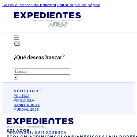
Saltar al contenido principal
Saltar al pie de página
agosto 9, 2026
|
Actualizado
17:07:10
ECT
¿Qué deseas buscar?
Buscar
×
SPOTLIGHT
POLÍTICA
VENEZUELA
DANIEL NOBOA
MUNDIAL 2026
agosto 9, 2026
|
Actualizado
ECT
ECUADOR
GUAYAQUIL
QUITO
CUENCA
ECONOMÍA
OPINIÓN
COLOMBIA
MÉXICO
USA
MUNDO
DEP