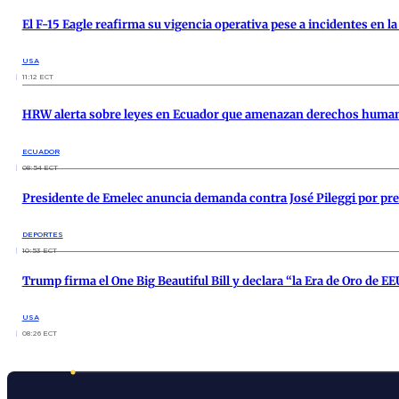
El F-15 Eagle reafirma su vigencia operativa pese a incidentes en 
USA
11:12 ECT
HRW alerta sobre leyes en Ecuador que amenazan derechos huma
ECUADOR
08:54 ECT
Presidente de Emelec anuncia demanda contra José Pileggi por pre
DEPORTES
10:53 ECT
Trump firma el One Big Beautiful Bill y declara “la Era de Oro de E
USA
08:26 ECT