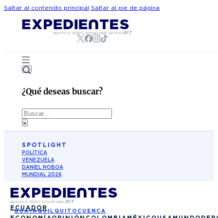
Saltar al contenido principal
Saltar al pie de página
agosto 6, 2026
|
Actualizado
22:16:42
ECT
¿Qué deseas buscar?
Buscar
×
SPOTLIGHT
POLÍTICA
VENEZUELA
DANIEL NOBOA
MUNDIAL 2026
agosto 6, 2026
|
Actualizado
ECT
ECUADOR
GUAYAQUIL
QUITO
CUENCA
ECONOMÍA
OPINIÓN
COLOMBIA
MÉXICO
USA
MUNDO
DEP