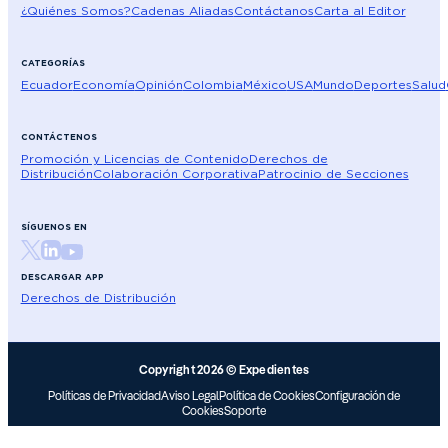
¿Quiénes Somos?
Cadenas Aliadas
Contáctanos
Carta al Editor
CATEGORÍAS
Ecuador
Economía
Opinión
Colombia
México
USA
Mundo
Deportes
Salud
CONTÁCTENOS
Promoción y Licencias de Contenido
Derechos de
Distribución
Colaboración Corporativa
Patrocinio de Secciones
SÍGUENOS EN
DESCARGAR APP
Derechos de Distribución
Copyright 2026 © Expedientes
Políticas de Privacidad
Aviso Legal
Política de Cookies
Configuración de
Cookies
Soporte