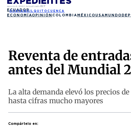
agosto 8, 2026
|
Actualizado
ECT
ECUADOR
GUAYAQUIL
QUITO
CUENCA
ECONOMÍA
OPINIÓN
COLOMBIA
MÉXICO
USA
MUNDO
DEP
Reventa de entrada
antes del Mundial 
La alta demanda elevó los precios de
hasta cifras mucho mayores
Compártelo en: