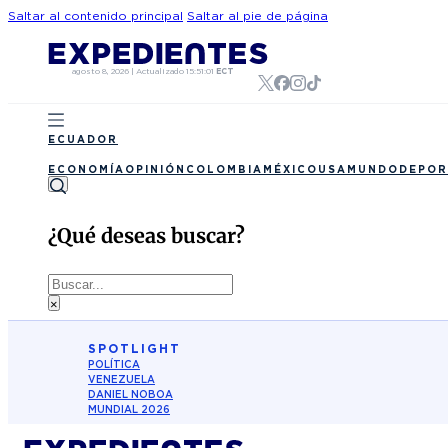
Saltar al contenido principal
Saltar al pie de página
agosto 8, 2026
|
Actualizado
15:51:01
ECT
ECUADOR
ECONOMÍA
OPINIÓN
COLOMBIA
MÉXICO
USA
MUNDO
DEPOR
¿Qué deseas buscar?
Buscar
×
SPOTLIGHT
POLÍTICA
VENEZUELA
DANIEL NOBOA
MUNDIAL 2026