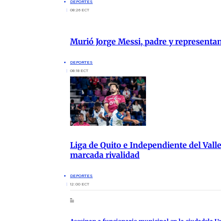
DEPORTES
08:26 ECT
Murió Jorge Messi, padre y representa
DEPORTES
08:18 ECT
Liga de Quito e Independiente del Vall
marcada rivalidad
DEPORTES
12:00 ECT