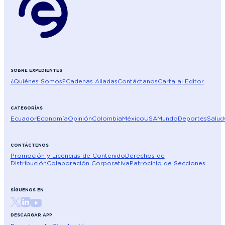
SOBRE EXPEDIENTES
¿Quiénes Somos?
Cadenas Aliadas
Contáctanos
Carta al Editor
CATEGORÍAS
Ecuador
Economía
Opinión
Colombia
México
USA
Mundo
Deportes
Salud
CONTÁCTENOS
Promoción y Licencias de Contenido
Derechos de
Distribución
Colaboración Corporativa
Patrocinio de Secciones
SÍGUENOS EN
DESCARGAR APP