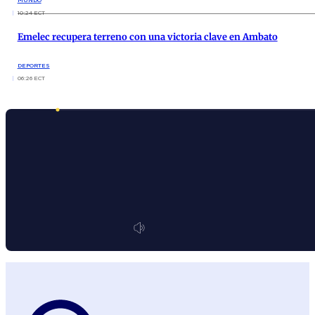
10:24 ECT
Emelec recupera terreno con una victoria clave en Ambato
DEPORTES
06:26 ECT