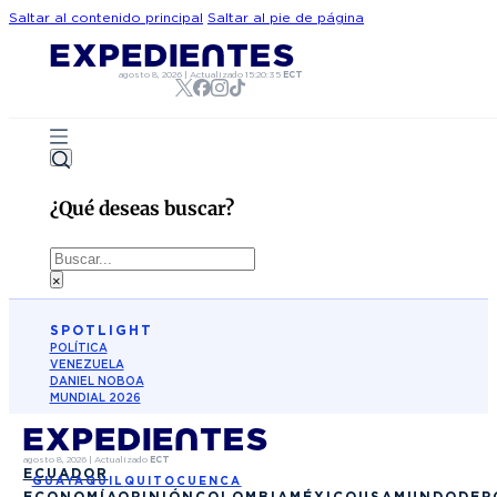
Saltar al contenido principal
Saltar al pie de página
agosto 8, 2026
|
Actualizado
15:20:35
ECT
¿Qué deseas buscar?
Buscar
×
SPOTLIGHT
POLÍTICA
VENEZUELA
DANIEL NOBOA
MUNDIAL 2026
agosto 8, 2026
|
Actualizado
ECT
ECUADOR
GUAYAQUIL
QUITO
CUENCA
ECONOMÍA
OPINIÓN
COLOMBIA
MÉXICO
USA
MUNDO
DEP