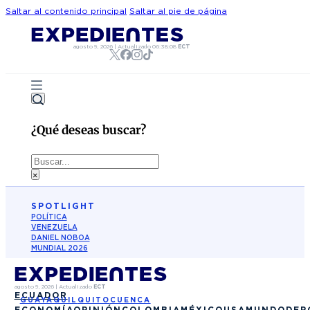
Saltar al contenido principal
Saltar al pie de página
agosto 9, 2026
|
Actualizado
06:38:08
ECT
¿Qué deseas buscar?
Buscar
×
SPOTLIGHT
POLÍTICA
VENEZUELA
DANIEL NOBOA
MUNDIAL 2026
agosto 9, 2026
|
Actualizado
ECT
ECUADOR
GUAYAQUIL
QUITO
CUENCA
ECONOMÍA
OPINIÓN
COLOMBIA
MÉXICO
USA
MUNDO
DEP