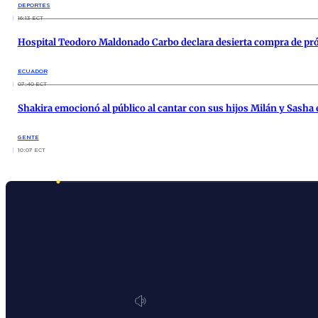
DEPORTES
16:13 ECT
Hospital Teodoro Maldonado Carbo declara desierta compra de pró
ECUADOR
07:40 ECT
Shakira emocionó al público al cantar con sus hijos Milán y Sasha
GENTE
10:07 ECT