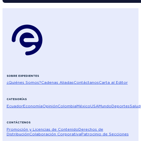
SOBRE EXPEDIENTES
¿Quiénes Somos?
Cadenas Aliadas
Contáctanos
Carta al Editor
CATEGORÍAS
Ecuador
Economía
Opinión
Colombia
México
USA
Mundo
Deportes
Salud
CONTÁCTENOS
Promoción y Licencias de Contenido
Derechos de
Distribución
Colaboración Corporativa
Patrocinio de Secciones