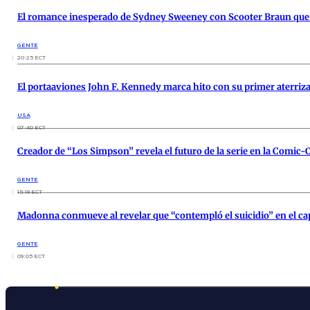
El romance inesperado de Sydney Sweeney con Scooter Braun que 
GENTE
20:25 ECT
El portaaviones John F. Kennedy marca hito con su primer aterriz
USA
07:40 ECT
Creador de “Los Simpson” revela el futuro de la serie en la Comic
GENTE
15:19 ECT
Madonna conmueve al revelar que “contempló el suicidio” en el cap
GENTE
09:05 ECT