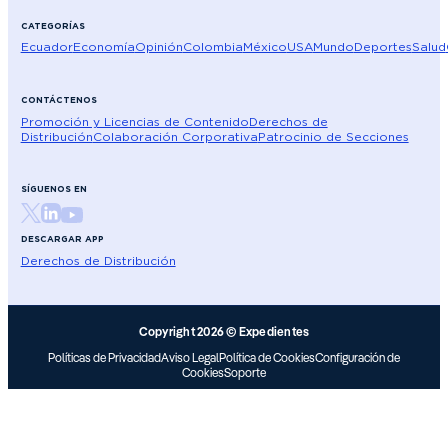
CATEGORÍAS
Ecuador
Economía
Opinión
Colombia
México
USA
Mundo
Deportes
Salud
CONTÁCTENOS
Promoción y Licencias de Contenido
Derechos de
Distribución
Colaboración Corporativa
Patrocinio de Secciones
SÍGUENOS EN
DESCARGAR APP
Derechos de Distribución
Copyright 2026 © Expedientes
Políticas de Privacidad
Aviso Legal
Política de Cookies
Configuración de
Cookies
Soporte