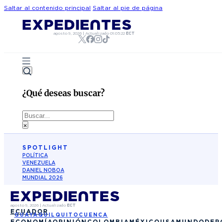
Saltar al contenido principal
Saltar al pie de página
agosto 9, 2026
|
Actualizado
01:05:22
ECT
¿Qué deseas buscar?
Buscar
×
SPOTLIGHT
POLÍTICA
VENEZUELA
DANIEL NOBOA
MUNDIAL 2026
agosto 9, 2026
|
Actualizado
ECT
ECUADOR
GUAYAQUIL
QUITO
CUENCA
ECONOMÍA
OPINIÓN
COLOMBIA
MÉXICO
USA
MUNDO
DEP