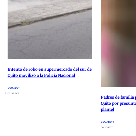
Intento de robo en supermercado del sur de
Quito movilizó a la Policía Nacional
ECUADOR
06:59 ECT
Padres de familia 
Quito por presunt
plantel
ECUADOR
06:20 ECT