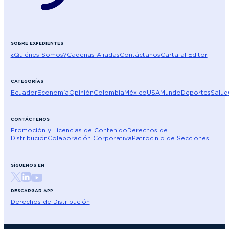
SOBRE EXPEDIENTES
¿Quiénes Somos?
Cadenas Aliadas
Contáctanos
Carta al Editor
CATEGORÍAS
Ecuador
Economía
Opinión
Colombia
México
USA
Mundo
Deportes
Salud
CONTÁCTENOS
Promoción y Licencias de Contenido
Derechos de
Distribución
Colaboración Corporativa
Patrocinio de Secciones
SÍGUENOS EN
DESCARGAR APP
Derechos de Distribución