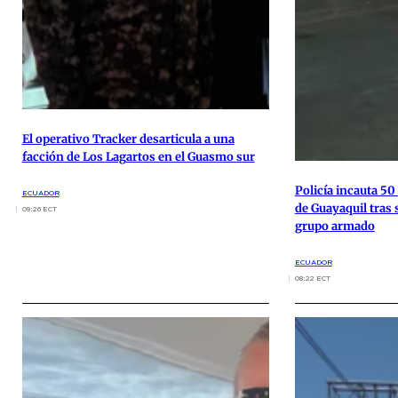
El operativo Tracker desarticula a una
facción de Los Lagartos en el Guasmo sur
Policía incauta 50 
ECUADOR
de Guayaquil tras 
09:26 ECT
grupo armado
ECUADOR
08:22 ECT