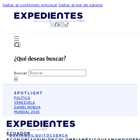
Saltar al contenido principal
Saltar al pie de página
agosto 8, 2026
|
Actualizado
14:16:46
ECT
¿Qué deseas buscar?
Buscar
×
SPOTLIGHT
POLÍTICA
VENEZUELA
DANIEL NOBOA
MUNDIAL 2026
agosto 8, 2026
|
Actualizado
ECT
ECUADOR
GUAYAQUIL
QUITO
CUENCA
ECONOMÍA
OPINIÓN
COLOMBIA
MÉXICO
USA
MUNDO
DEP