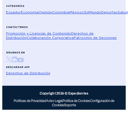
CATEGORÍAS
Ecuador
Economía
Opinión
Colombia
México
USA
Mundo
Deportes
Salud
CONTÁCTENOS
Promoción y Licencias de Contenido
Derechos de
Distribución
Colaboración Corporativa
Patrocinio de Secciones
SÍGUENOS EN
DESCARGAR APP
Derechos de Distribución
Copyright 2026 © Expedientes
Políticas de Privacidad
Aviso Legal
Política de Cookies
Configuración de
Cookies
Soporte