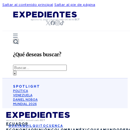
Saltar al contenido principal
Saltar al pie de página
agosto 10, 2026
|
Actualizado
04:58:18
ECT
¿Qué deseas buscar?
Buscar
×
SPOTLIGHT
POLÍTICA
VENEZUELA
DANIEL NOBOA
MUNDIAL 2026
agosto 10, 2026
|
Actualizado
ECT
ECUADOR
GUAYAQUIL
QUITO
CUENCA
ECONOMÍA
OPINIÓN
COLOMBIA
MÉXICO
USA
MUNDO
DEP