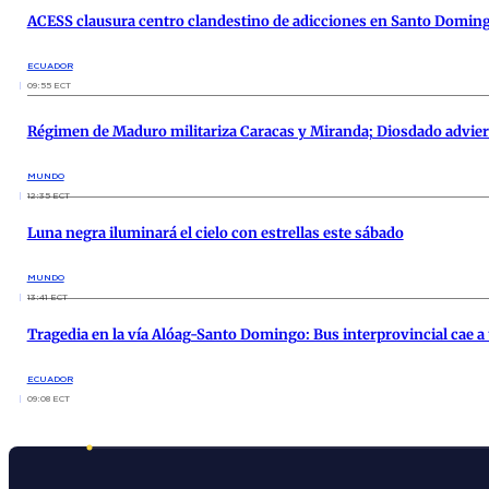
ACESS clausura centro clandestino de adicciones en Santo Domin
ECUADOR
09:55 ECT
Régimen de Maduro militariza Caracas y Miranda; Diosdado advie
MUNDO
12:35 ECT
Luna negra iluminará el cielo con estrellas este sábado
MUNDO
13:41 ECT
Tragedia en la vía Alóag-Santo Domingo: Bus interprovincial cae 
ECUADOR
09:08 ECT