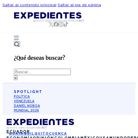
Saltar al contenido principal
Saltar al pie de página
agosto 9, 2026
|
Actualizado
16:55:36
ECT
¿Qué deseas buscar?
Buscar
×
SPOTLIGHT
POLÍTICA
VENEZUELA
DANIEL NOBOA
MUNDIAL 2026
agosto 9, 2026
|
Actualizado
ECT
ECUADOR
GUAYAQUIL
QUITO
CUENCA
ECONOMÍA
OPINIÓN
COLOMBIA
MÉXICO
USA
MUNDO
DEP