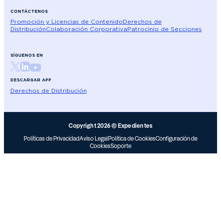
CONTÁCTENOS
Promoción y Licencias de Contenido
Derechos de
Distribución
Colaboración Corporativa
Patrocinio de Secciones
SÍGUENOS EN
DESCARGAR APP
Derechos de Distribución
Copyright 2026 © Expedientes
Políticas de Privacidad
Aviso Legal
Política de Cookies
Configuración de
Cookies
Soporte