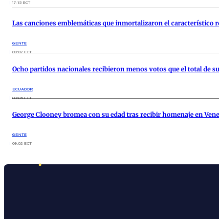
17:15 ECT
Las canciones emblemáticas que inmortalizaron el característico r
GENTE
09:02 ECT
Ocho partidos nacionales recibieron menos votos que el total de su
ECUADOR
09:05 ECT
George Clooney bromea con su edad tras recibir homenaje en Vene
GENTE
09:02 ECT