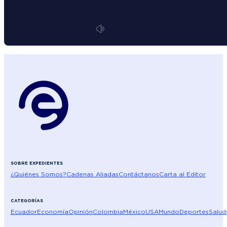
SOBRE EXPEDIENTES
¿Quiénes Somos?
Cadenas Aliadas
Contáctanos
Carta al Editor
CATEGORÍAS
Ecuador
Economía
Opinión
Colombia
México
USA
Mundo
Deportes
Salud