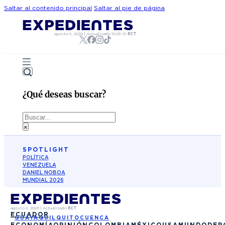
Saltar al contenido principal
Saltar al pie de página
agosto 9, 2026
|
Actualizado
10:29:31
ECT
¿Qué deseas buscar?
Buscar
×
SPOTLIGHT
POLÍTICA
VENEZUELA
DANIEL NOBOA
MUNDIAL 2026
agosto 9, 2026
|
Actualizado
ECT
ECUADOR
GUAYAQUIL
QUITO
CUENCA
ECONOMÍA
OPINIÓN
COLOMBIA
MÉXICO
USA
MUNDO
DEP