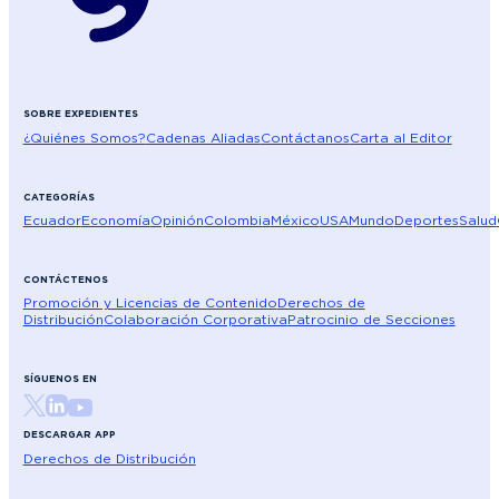
SOBRE EXPEDIENTES
¿Quiénes Somos?
Cadenas Aliadas
Contáctanos
Carta al Editor
CATEGORÍAS
Ecuador
Economía
Opinión
Colombia
México
USA
Mundo
Deportes
Salud
CONTÁCTENOS
Promoción y Licencias de Contenido
Derechos de
Distribución
Colaboración Corporativa
Patrocinio de Secciones
SÍGUENOS EN
DESCARGAR APP
Derechos de Distribución