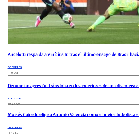
Ancelotti respalda a Vinícius Jr. tras el último ensayo de Brasil hac
DEPORTES
11:18 ECT
Denuncian agresión tránsfoba en los exteriores de una discoteca e
ECUADOR
07:45 ECT
Moisés Caicedo elige a Antonio Valencia como el mejor futbolista e
DEPORTES
15:42 ECT