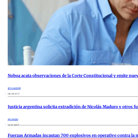
Noboa acata observaciones de la Corte Constitucional y emite nue
ECUADOR
06:09 ECT
Justicia argentina solicita extradición de Nicolás Maduro y otros 
MUNDO
14:17 ECT
Fuerzas Armadas incautan 700 explosivos en operativo contra la m