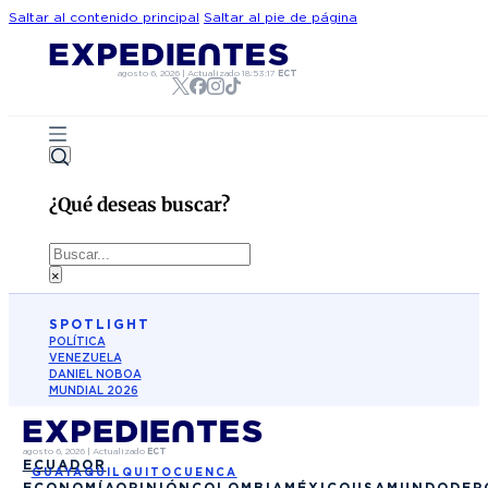
Saltar al contenido principal
Saltar al pie de página
agosto 6, 2026
|
Actualizado
18:53:17
ECT
¿Qué deseas buscar?
Buscar
×
SPOTLIGHT
POLÍTICA
VENEZUELA
DANIEL NOBOA
MUNDIAL 2026
agosto 6, 2026
|
Actualizado
ECT
ECUADOR
GUAYAQUIL
QUITO
CUENCA
ECONOMÍA
OPINIÓN
COLOMBIA
MÉXICO
USA
MUNDO
DEP