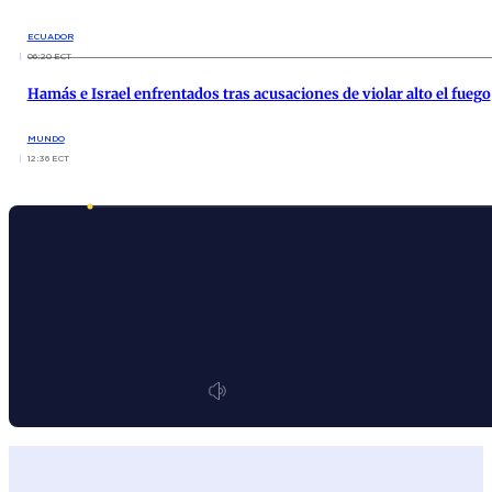
ECUADOR
06:20 ECT
Hamás e Israel enfrentados tras acusaciones de violar alto el fuego
MUNDO
12:36 ECT