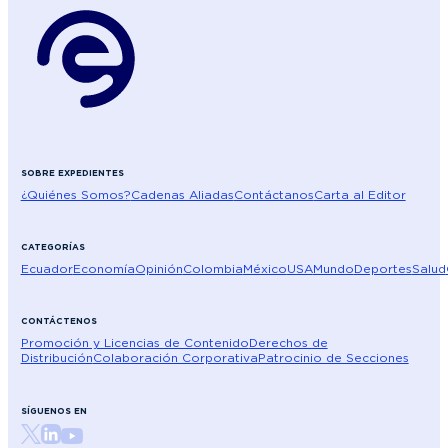
SOBRE EXPEDIENTES
¿Quiénes Somos?
Cadenas Aliadas
Contáctanos
Carta al Editor
CATEGORÍAS
Ecuador
Economía
Opinión
Colombia
México
USA
Mundo
Deportes
Salud
CONTÁCTENOS
Promoción y Licencias de Contenido
Derechos de
Distribución
Colaboración Corporativa
Patrocinio de Secciones
SÍGUENOS EN