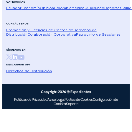
CATEGORÍAS
Ecuador
Economía
Opinión
Colombia
México
USA
Mundo
Deportes
Salud
CONTÁCTENOS
Promoción y Licencias de Contenido
Derechos de
Distribución
Colaboración Corporativa
Patrocinio de Secciones
SÍGUENOS EN
DESCARGAR APP
Derechos de Distribución
Copyright 2026 © Expedientes
Políticas de Privacidad
Aviso Legal
Política de Cookies
Configuración de
Cookies
Soporte