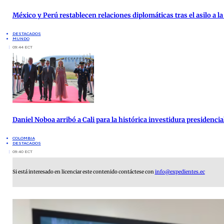
México y Perú restablecen relaciones diplomáticas tras el asilo a 
DESTACADOS
MUNDO
09:44 ECT
Daniel Noboa arribó a Cali para la histórica investidura presidenci
COLOMBIA
DESTACADOS
09:40 ECT
Si está interesado en licenciar este contenido contáctese con
info@expedientes.ec