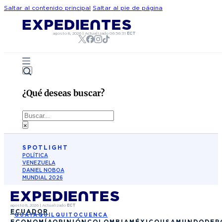
Saltar al contenido principal
Saltar al pie de página
agosto 8, 2026
|
Actualizado
06:56:31
ECT
¿Qué deseas buscar?
Buscar
×
SPOTLIGHT
POLÍTICA
VENEZUELA
DANIEL NOBOA
MUNDIAL 2026
agosto 8, 2026
|
Actualizado
ECT
ECUADOR
GUAYAQUIL
QUITO
CUENCA
ECONOMÍA
OPINIÓN
COLOMBIA
MÉXICO
USA
MUNDO
DEP