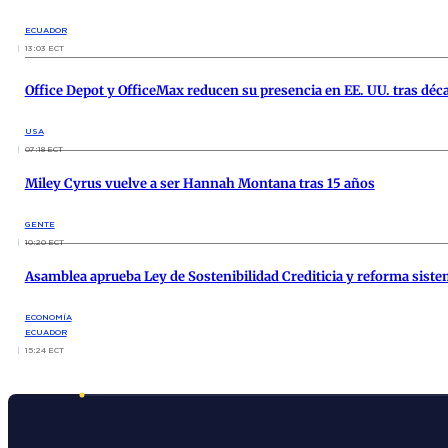
ECUADOR
13:03 ECT
Office Depot y OfficeMax reducen su presencia en EE. UU. tras déc
USA
07:18 ECT
Miley Cyrus vuelve a ser Hannah Montana tras 15 años
GENTE
10:20 ECT
Asamblea aprueba Ley de Sostenibilidad Crediticia y reforma siste
ECONOMÍA
ECUADOR
15:24 ECT