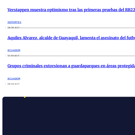
Verstappen muestra optimismo tras las primeras pruebas del RB22 
DEPORTES
09:53 ECT
Aquiles Alvarez, alcalde de Guayaquil, lamenta el asesinato del fut
ECUADOR
13:40 ECT
Grupos criminales extorsionan a guardaparques en áreas protegid
ECUADOR
06:04 ECT