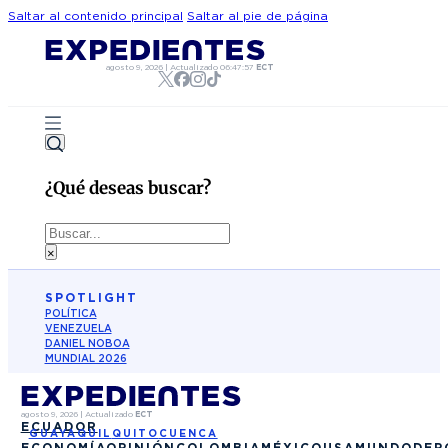
Saltar al contenido principal
Saltar al pie de página
agosto 9, 2026
|
Actualizado
06:47:57
ECT
¿Qué deseas buscar?
Buscar
×
SPOTLIGHT
POLÍTICA
VENEZUELA
DANIEL NOBOA
MUNDIAL 2026
agosto 9, 2026
|
Actualizado
ECT
ECUADOR
GUAYAQUIL
QUITO
CUENCA
ECONOMÍA
OPINIÓN
COLOMBIA
MÉXICO
USA
MUNDO
DEP