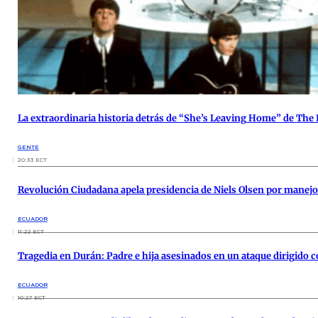
La extraordinaria historia detrás de “She’s Leaving Home” de The 
GENTE
20:33 ECT
Revolución Ciudadana apela presidencia de Niels Olsen por manejo 
ECUADOR
11:22 ECT
Tragedia en Durán: Padre e hija asesinados en un ataque dirigido c
ECUADOR
10:27 ECT