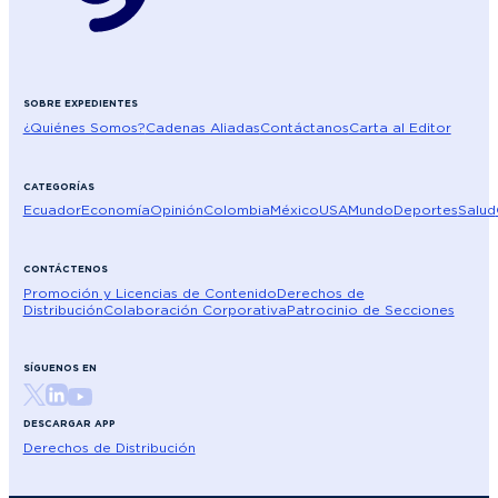
SOBRE EXPEDIENTES
¿Quiénes Somos?
Cadenas Aliadas
Contáctanos
Carta al Editor
CATEGORÍAS
Ecuador
Economía
Opinión
Colombia
México
USA
Mundo
Deportes
Salud
CONTÁCTENOS
Promoción y Licencias de Contenido
Derechos de
Distribución
Colaboración Corporativa
Patrocinio de Secciones
SÍGUENOS EN
DESCARGAR APP
Derechos de Distribución