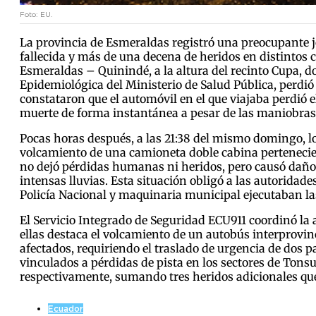
Foto: EU.
La provincia de Esmeraldas registró una preocupante jo
fallecida y más de una decena de heridos en distintos 
Esmeraldas – Quinindé, a la altura del recinto Cupa, d
Epidemiológica del Ministerio de Salud Pública, perdió
constataron que el automóvil en el que viajaba perdió e
muerte de forma instantánea a pesar de las maniobras 
Pocas horas después, a las 21:38 del mismo domingo, lo
volcamiento de una camioneta doble cabina pertenecien
no dejó pérdidas humanas ni heridos, pero causó daños
intensas lluvias. Esta situación obligó a las autoridade
Policía Nacional y maquinaria municipal ejecutaban las
El Servicio Integrado de Seguridad ECU911 coordinó la 
ellas destaca el volcamiento de un autobús interprovinc
afectados, requiriendo el traslado de urgencia de dos 
vinculados a pérdidas de pista en los sectores de Ton
respectivamente, sumando tres heridos adicionales que 
Ecuador