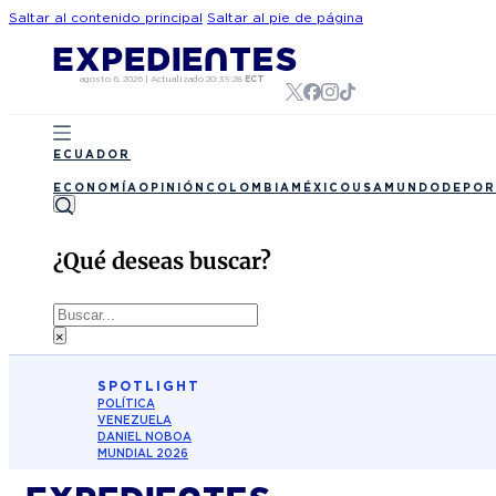
Saltar al contenido principal
Saltar al pie de página
agosto 6, 2026
|
Actualizado
20:39:28
ECT
ECUADOR
ECONOMÍA
OPINIÓN
COLOMBIA
MÉXICO
USA
MUNDO
DEPOR
¿Qué deseas buscar?
Buscar
×
SPOTLIGHT
POLÍTICA
VENEZUELA
DANIEL NOBOA
MUNDIAL 2026