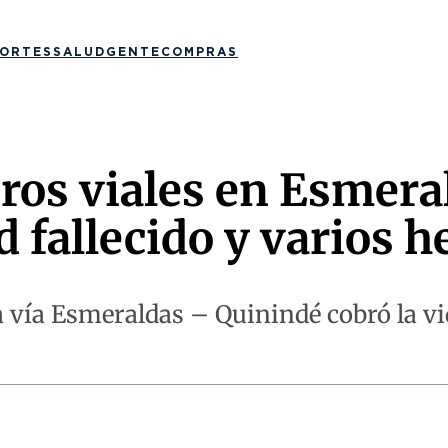
ORTES
SALUD
GENTE
COMPRAS
tros viales en Esmera
d fallecido y varios h
a vía Esmeraldas – Quinindé cobró la vi