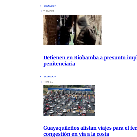
ECUADOR
11:10 ECT
Detienen en Riobamba a presunto impli
penitenciaria
ECUADOR
11:05 ECT
Guayaquileños alistan viajes para el fer
congestión en vía a la costa