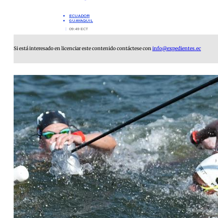
ECUADOR
GUAYAQUIL
09:49 ECT
Si está interesado en licenciar este contenido contáctese con
info@expedientes.ec