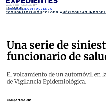
agosto 6, 2026
|
Actualizado
ECT
ECUADOR
GUAYAQUIL
QUITO
CUENCA
ECONOMÍA
OPINIÓN
COLOMBIA
MÉXICO
USA
MUNDO
DEP
Una serie de sinies
funcionario de salu
El volcamiento de un automóvil en l
de Vigilancia Epidemiológica.
Compártelo en: