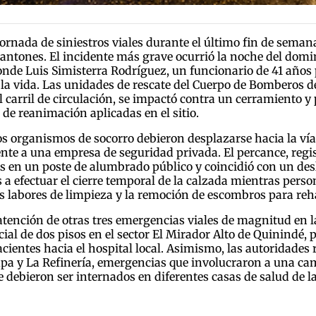
rnada de siniestros viales durante el último fin de seman
cantones. El incidente más grave ocurrió la noche del domin
onde Luis Simisterra Rodríguez, un funcionario de 41 años p
 la vida. Las unidades de rescate del Cuerpo de Bomberos d
l carril de circulación, se impactó contra un cerramiento y
de reanimación aplicadas en el sitio.
s organismos de socorro debieron desplazarse hacia la vía
te a una empresa de seguridad privada. El percance, regist
 en un poste de alumbrado público y coincidió con un desl
s a efectuar el cierre temporal de la calzada mientras person
 labores de limpieza y la remoción de escombros para rehabi
atención de otras tres emergencias viales de magnitud en l
ial de dos pisos en el sector El Mirador Alto de Quinindé,
pacientes hacia el hospital local. Asimismo, las autoridade
supa y La Refinería, emergencias que involucraron a una ca
debieron ser internados en diferentes casas de salud de la