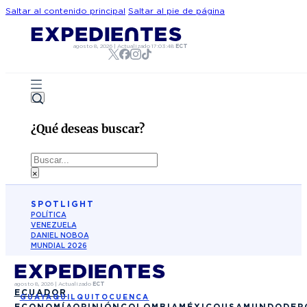
Saltar al contenido principal
Saltar al pie de página
agosto 8, 2026
|
Actualizado
17:03:48
ECT
¿Qué deseas buscar?
Buscar
×
SPOTLIGHT
POLÍTICA
VENEZUELA
DANIEL NOBOA
MUNDIAL 2026
agosto 8, 2026
|
Actualizado
ECT
ECUADOR
GUAYAQUIL
QUITO
CUENCA
ECONOMÍA
OPINIÓN
COLOMBIA
MÉXICO
USA
MUNDO
DEP