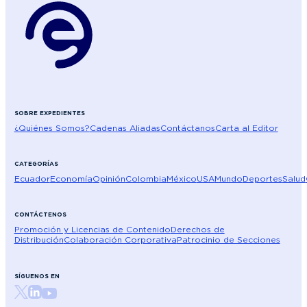
SOBRE EXPEDIENTES
¿Quiénes Somos?
Cadenas Aliadas
Contáctanos
Carta al Editor
CATEGORÍAS
Ecuador
Economía
Opinión
Colombia
México
USA
Mundo
Deportes
Salud
CONTÁCTENOS
Promoción y Licencias de Contenido
Derechos de
Distribución
Colaboración Corporativa
Patrocinio de Secciones
SÍGUENOS EN