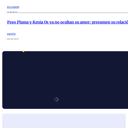
ECUADOR
11:31 ECT
Peso Pluma y Kenia Os ya no ocultan su amor: presumen su relació
GENTE
20:33 ECT