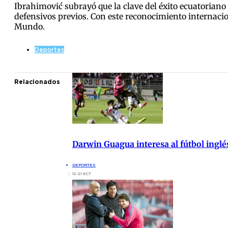
Ibrahimović subrayó que la clave del éxito ecuatoriano
defensivos previos. Con este reconocimiento internacio
Mundo.
Deportes
Relacionados
Darwin Guagua interesa al fútbol ingl
DEPORTES
12:21 ECT