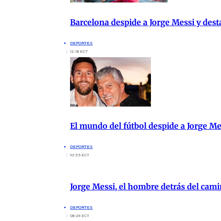
Barcelona despide a Jorge Messi y des
DEPORTES
12:18 ECT
El mundo del fútbol despide a Jorge M
DEPORTES
10:35 ECT
Jorge Messi, el hombre detrás del cami
DEPORTES
08:26 ECT