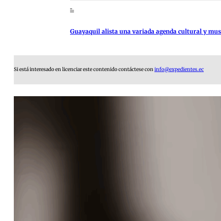
Guayaquil alista una variada agenda cultural y music
Si está interesado en licenciar este contenido contáctese con
info@expedientes.ec