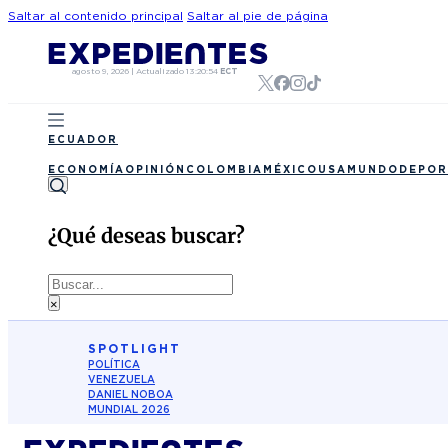
Saltar al contenido principal
Saltar al pie de página
agosto 9, 2026
|
Actualizado
13:20:54
ECT
ECUADOR
ECONOMÍA
OPINIÓN
COLOMBIA
MÉXICO
USA
MUNDO
DEPOR
¿Qué deseas buscar?
Buscar
×
SPOTLIGHT
POLÍTICA
VENEZUELA
DANIEL NOBOA
MUNDIAL 2026