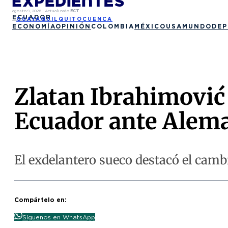
agosto 9, 2026
|
Actualizado
ECT
ECUADOR
GUAYAQUIL
QUITO
CUENCA
ECONOMÍA
OPINIÓN
COLOMBIA
MÉXICO
USA
MUNDO
DEP
Zlatan Ibrahimović 
Ecuador ante Alem
El exdelantero sueco destacó el camb
Compártelo en:
Síguenos en WhatsApp