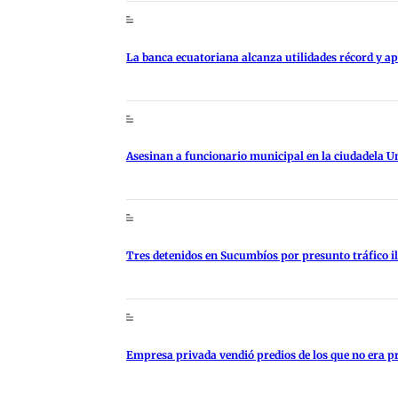
La banca ecuatoriana alcanza utilidades récord y 
Asesinan a funcionario municipal en la ciudadela U
Tres detenidos en Sucumbíos por presunto tráfico i
Empresa privada vendió predios de los que no era p