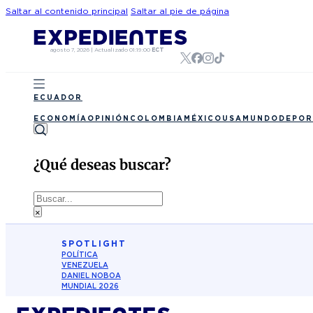
Saltar al contenido principal
Saltar al pie de página
agosto 7, 2026
|
Actualizado
01:19:00
ECT
ECUADOR
ECONOMÍA
OPINIÓN
COLOMBIA
MÉXICO
USA
MUNDO
DEPOR
¿Qué deseas buscar?
Buscar
×
SPOTLIGHT
POLÍTICA
VENEZUELA
DANIEL NOBOA
MUNDIAL 2026