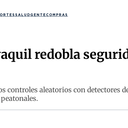
ORTES
SALUD
GENTE
COMPRAS
aquil redobla segurid
s controles aleatorios con detectores d
 peatonales.