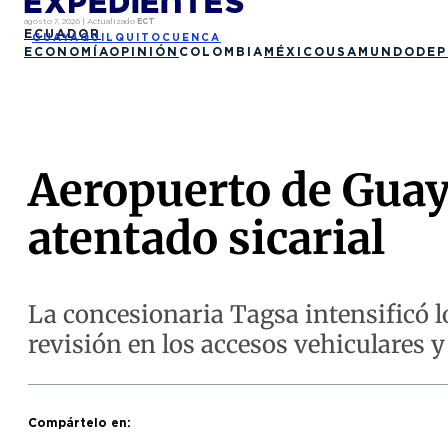
agosto 7, 2026
|
Actualizado
ECT
ECUADOR
GUAYAQUIL
QUITO
CUENCA
ECONOMÍA
OPINIÓN
COLOMBIA
MÉXICO
USA
MUNDO
DEP
Aeropuerto de Guay
atentado sicarial
La concesionaria Tagsa intensificó lo
revisión en los accesos vehiculares y
Compártelo en: