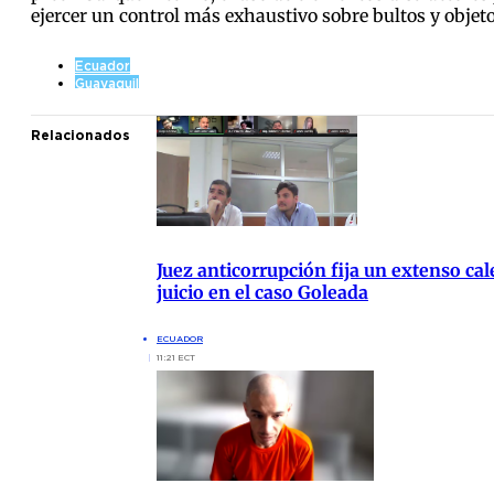
ejercer un control más exhaustivo sobre bultos y obje
Ecuador
Guayaquil
Relacionados
Juez anticorrupción fija un extenso cal
juicio en el caso Goleada
ECUADOR
11:21 ECT