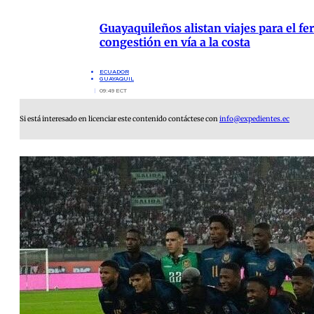
Guayaquileños alistan viajes para el fer
congestión en vía a la costa
ECUADOR
GUAYAQUIL
09:49 ECT
Si está interesado en licenciar este contenido contáctese con
info@expedientes.ec