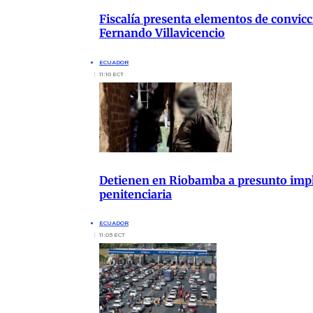
Fiscalía presenta elementos de convicc
Fernando Villavicencio
ECUADOR
11:10 ECT
Detienen en Riobamba a presunto impli
penitenciaria
ECUADOR
11:05 ECT