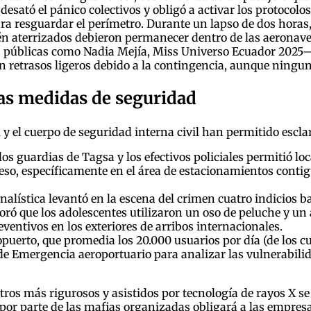
esató el pánico colectivos y obligó a activar los protocolos
a resguardar el perímetro. Durante un lapso de dos horas, l
ién aterrizados debieron permanecer dentro de las aeronave
 públicas como Nadia Mejía, Miss Universo Ecuador 2025— 
n retrasos ligeros debido a la contingencia, aunque ningun
as medidas de seguridad
 y el cuerpo de seguridad interna civil han permitido escla
os guardias de Tagsa y los efectivos policiales permitió lo
eso, específicamente en el área de estacionamientos contigu
alística levantó en la escena del crimen cuatro indicios ba
oró que los adolescentes utilizaron un oso de peluche y un 
reventivos en los exteriores de arribos internacionales.
ropuerto, que promedia los 20.000 usuarios por día (de los cu
de Emergencia aeroportuario para analizar las vulnerabili
iltros más rigurosos y asistidos por tecnología de rayos X 
por parte de las mafias organizadas obligará a las empresa