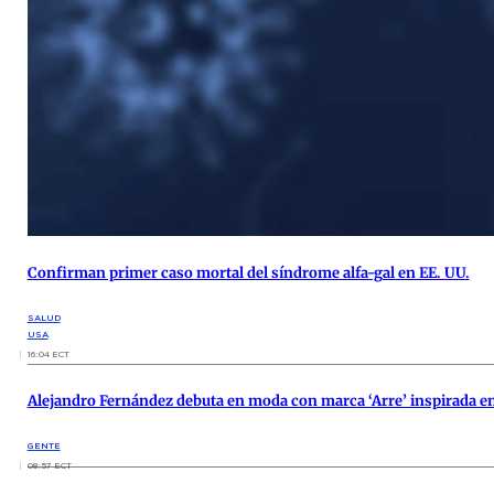
Confirman primer caso mortal del síndrome alfa-gal en EE. UU.
SALUD
USA
16:04 ECT
Alejandro Fernández debuta en moda con marca ‘Arre’ inspirada e
GENTE
08:57 ECT