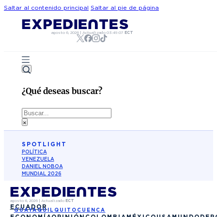
Saltar al contenido principal
Saltar al pie de página
agosto 6, 2026
|
Actualizado
03:49:07
ECT
¿Qué deseas buscar?
Buscar
×
SPOTLIGHT
POLÍTICA
VENEZUELA
DANIEL NOBOA
MUNDIAL 2026
agosto 6, 2026
|
Actualizado
ECT
ECUADOR
GUAYAQUIL
QUITO
CUENCA
ECONOMÍA
OPINIÓN
COLOMBIA
MÉXICO
USA
MUNDO
DEP