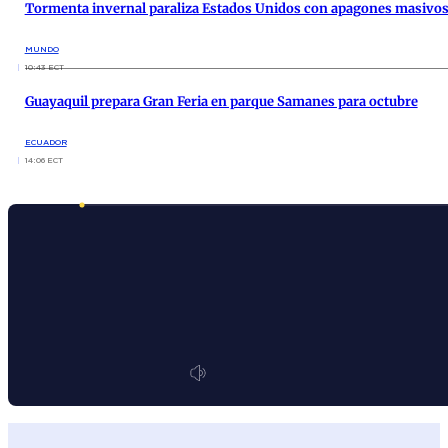
Tormenta invernal paraliza Estados Unidos con apagones masivos 
MUNDO
10:43 ECT
Guayaquil prepara Gran Feria en parque Samanes para octubre
ECUADOR
14:06 ECT