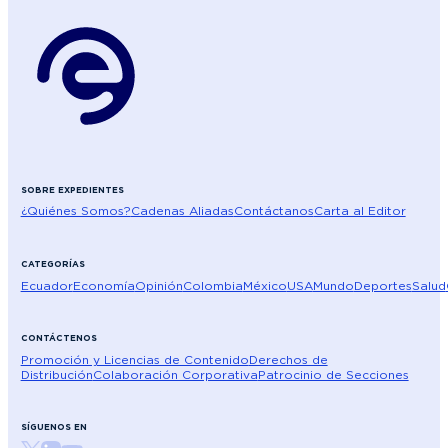
SOBRE EXPEDIENTES
¿Quiénes Somos?
Cadenas Aliadas
Contáctanos
Carta al Editor
CATEGORÍAS
Ecuador
Economía
Opinión
Colombia
México
USA
Mundo
Deportes
Salud
CONTÁCTENOS
Promoción y Licencias de Contenido
Derechos de
Distribución
Colaboración Corporativa
Patrocinio de Secciones
SÍGUENOS EN